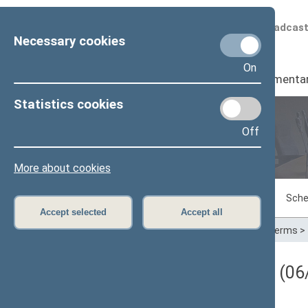
Scheduled broadcas
Necessary cookies
On
Seimas
I
Parliamenta
Statistics cookies
Off
Plenary sittings
More about cookies
Sitting in progress
Plenary sittings
Sche
Accept selected
Accept all
Home
>
Plenary sittings
>
Parliamentary terms
>
Darbotvarkės klausimas (06/