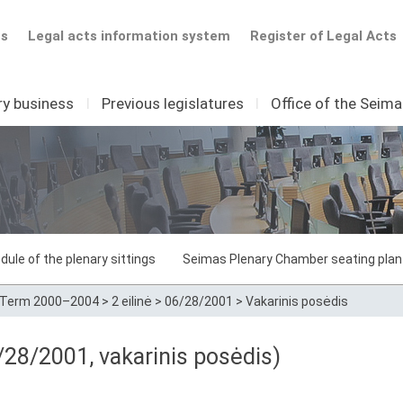
ts
Legal acts information system
Register of Legal Acts
ry business
I
Previous legislatures
I
Office of the Seim
dule of the plenary sittings
Seimas Plenary Chamber seating plan
Term 2000–2004
>
2 eilinė
>
06/28/2001
>
Vakarinis posėdis
28/2001, vakarinis posėdis)