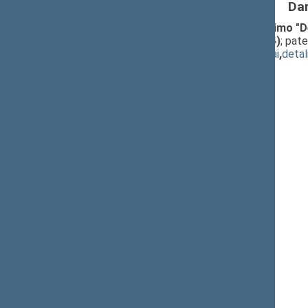
Da
Seimo NUTARIMO "Dėl Seimo nutarimo "Dėl 
pakeitimo" PROJEKTAS (Nr. IXP-784)
; pat
(
dokumento tekstas
,
susiję dokumentai
,
detal
Pranešėjas(-ai):
Juozas Olekas