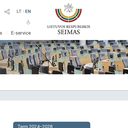
LT
I
EN
as
I
E-service
Term 2024–2028