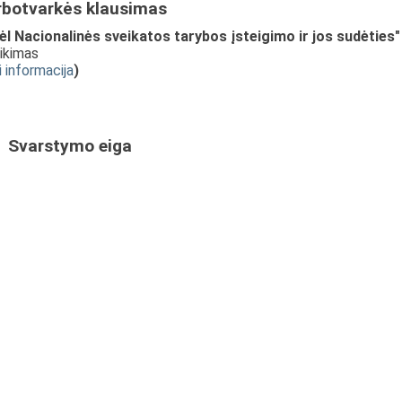
rbotvarkės klausimas
Nacionalinės sveikatos tarybos įsteigimo ir jos sudėties"
eikimas
i informacija
)
Svarstymo eiga