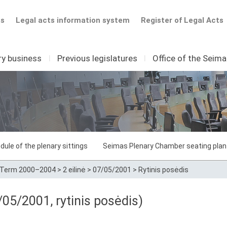
ts
Legal acts information system
Register of Legal Acts
ry business
I
Previous legislatures
I
Office of the Seim
dule of the plenary sittings
Seimas Plenary Chamber seating plan
Term 2000–2004
>
2 eilinė
>
07/05/2001
>
Rytinis posėdis
05/2001, rytinis posėdis)