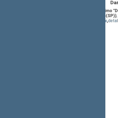
Da
Seimo NUTARIMO "Dėl Seimo nutarimo "Dėl 
pakeitimo" PROJEKTAS (Nr. IXP-784(SP))
(
dokumento tekstas
,
susiję dokumentai
,
detal
Pranešėjas(-ai):
Kęstutis Kuzmickas