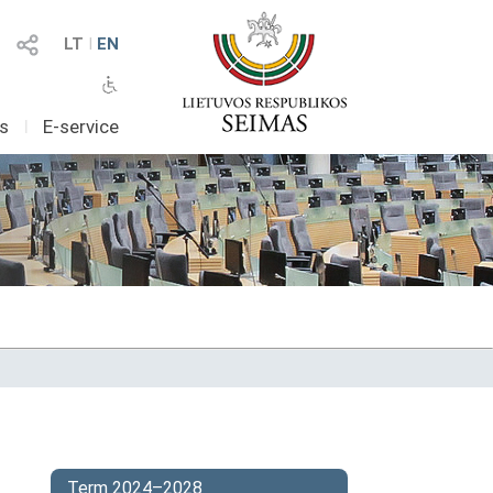
LT
I
EN
as
I
E-service
Term 2024–2028