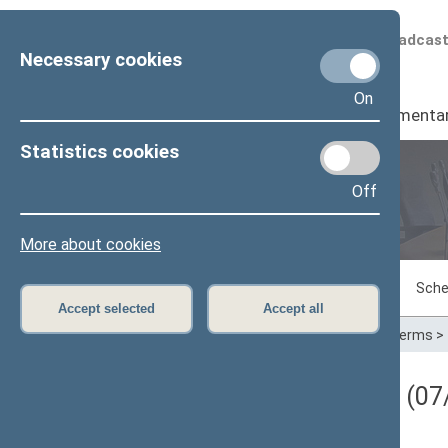
Scheduled broadcas
Necessary cookies
On
Seimas
I
Parliamenta
Statistics cookies
Off
Plenary sittings
More about cookies
Sitting in progress
Plenary sittings
Sche
Accept selected
Accept all
Home
>
Plenary sittings
>
Parliamentary terms
>
Darbotvarkės klausimas (07/