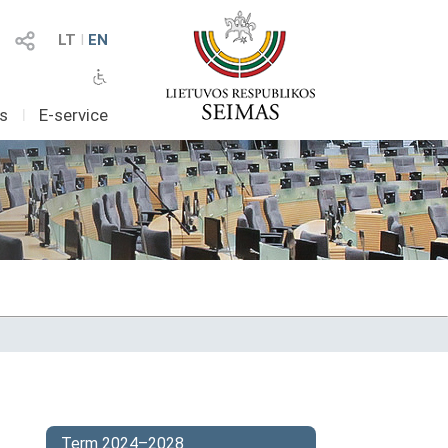
LT
I
EN
as
I
E-service
Term 2024–2028