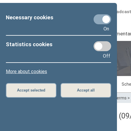
Scheduled broadcas
Necessary cookies
On
Seimas
I
Parliamenta
Statistics cookies
Off
Plenary sittings
More about cookies
Sitting in progress
Plenary sittings
Sche
Accept selected
Accept all
Home
>
Plenary sittings
>
Parliamentary terms
>
Darbotvarkės klausimas (09/