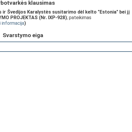
rbotvarkės klausimas
ir Švedijos Karalystės susitarimo dėl kelto "Estonia" bei jį
ATYMO PROJEKTAS (Nr. IXP-928)
; pateikimas
i informacija
)
Svarstymo eiga