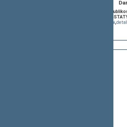
Da
Estijos Respublikos, Suomijos Respublikos 
papildančio protokolo ratifikavimo ĮST
(
dokumento tekstas
,
susiję dokumentai
,
detal
12:58:46
Kalbėjo
Egidijus Klumbys