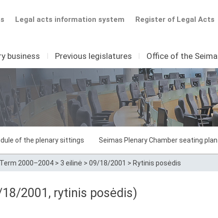
ts
Legal acts information system
Register of Legal Acts
ry business
I
Previous legislatures
I
Office of the Seim
dule of the plenary sittings
Seimas Plenary Chamber seating plan
Term 2000–2004
>
3 eilinė
>
09/18/2001
>
Rytinis posėdis
18/2001, rytinis posėdis)