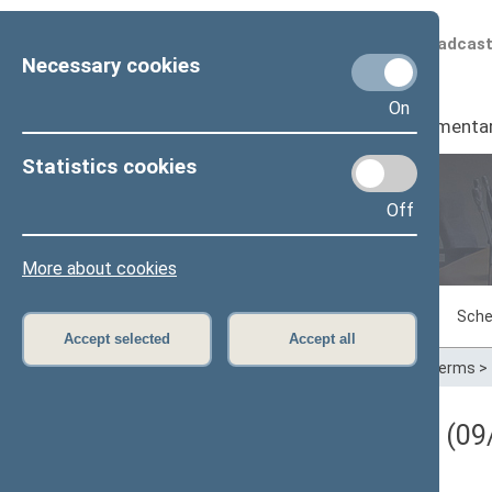
Scheduled broadcas
Necessary cookies
On
Seimas
I
Parliamenta
Statistics cookies
Off
Plenary sittings
More about cookies
Sitting in progress
Plenary sittings
Sche
Accept selected
Accept all
Home
>
Plenary sittings
>
Parliamentary terms
>
Darbotvarkės klausimas (09/