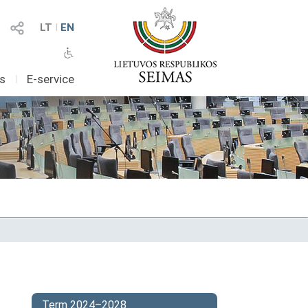
LT
I
EN
as
I
E-service
Term 2024–2028