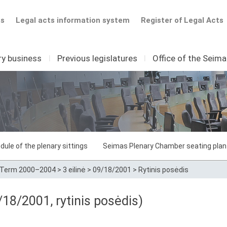
ts
Legal acts information system
Register of Legal Acts
ry business
I
Previous legislatures
I
Office of the Seim
dule of the plenary sittings
Seimas Plenary Chamber seating plan
Term 2000–2004
>
3 eilinė
>
09/18/2001
>
Rytinis posėdis
18/2001, rytinis posėdis)