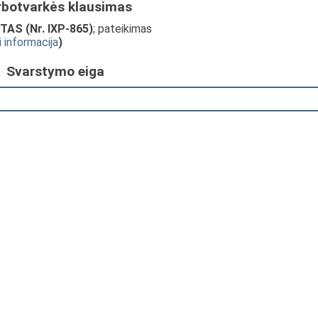
rbotvarkės klausimas
AS (Nr. IXP-865)
; pateikimas
i informacija
)
Svarstymo eiga