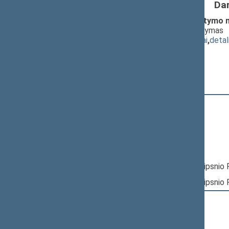
Da
Savivaldybių biudžetų pajamų nustatym
redakcija) (Nr. IXP-860(2SP))
; svarstymas
(
dokumento tekstas
,
susiję dokumentai
,
detal
Pranešėjas(-ai):
Algirdas Butkevičius
13:02:52
Kalbėjo
Jonas Jurkus
13:03:27
Kalbėjo
Petras Papovas
13:06:48
Kalbėjo
Petras Papovas
13:10:15
Kalbėjo
Eligijus Masiulis
13:17:03
Įvyko
balsavimas
dėl 5 straipsnio 
13:17:36
Įvyko
balsavimas
dėl 9 straipsnio 