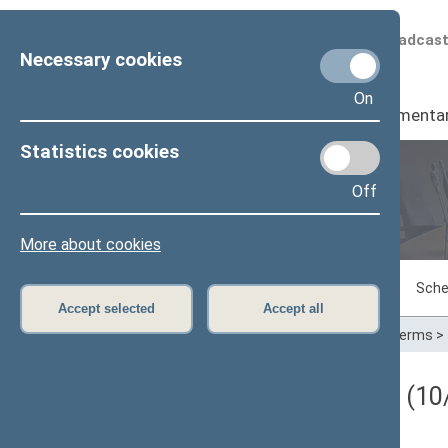
Scheduled broadcas
Necessary cookies
On
Seimas
I
Parliamenta
Statistics cookies
Off
Plenary sittings
More about cookies
Sitting in progress
Plenary sittings
Sche
Accept selected
Accept all
Home
>
Plenary sittings
>
Parliamentary terms
>
Darbotvarkės klausimas (10/