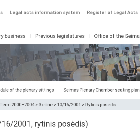
ts
Legal acts information system
Register of Legal Acts
ry business
I
Previous legislatures
I
Office of the Seim
dule of the plenary sittings
Seimas Plenary Chamber seating plan
Term 2000–2004
>
3 eilinė
>
10/16/2001
>
Rytinis posėdis
16/2001, rytinis posėdis)