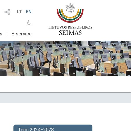
LT
I
EN
as
I
E-service
Term 2024–2028