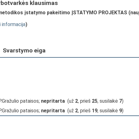
rbotvarkės klausimas
o metodikos įstatymo pakeitimo ĮSTATYMO PROJEKTAS (nau
i informacija
)
Svarstymo eiga
P.Gražulio pataisos;
nepritarta
(už
2
, prieš
25
, susilaikė
7
)
P.Gražulio pataisos;
nepritarta
(už
2
, prieš
19
, susilaikė
9
)