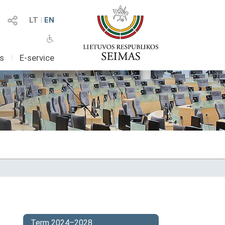
LT
I
EN
as
I
E-service
Term 2024–2028