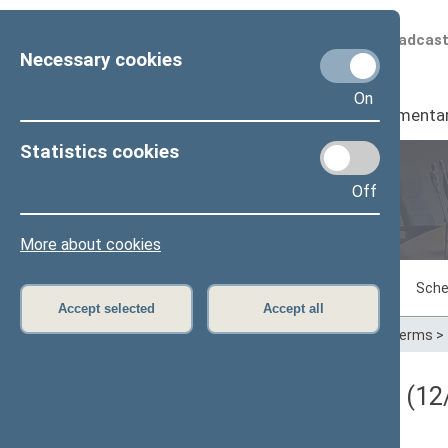
Scheduled broadcas
Necessary cookies
On
Seimas
I
Parliamenta
Statistics cookies
Off
Plenary sittings
More about cookies
Sitting in progress
Plenary sittings
Sche
Accept selected
Accept all
Home
>
Plenary sittings
>
Parliamentary terms
>
Darbotvarkės klausimas (12/