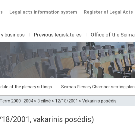
ts
Legal acts information system
Register of Legal Acts
ry business
I
Previous legislatures
I
Office of the Seim
dule of the plenary sittings
Seimas Plenary Chamber seating plan
Term 2000–2004
>
3 eilinė
>
12/18/2001
>
Vakarinis posėdis
18/2001, vakarinis posėdis)