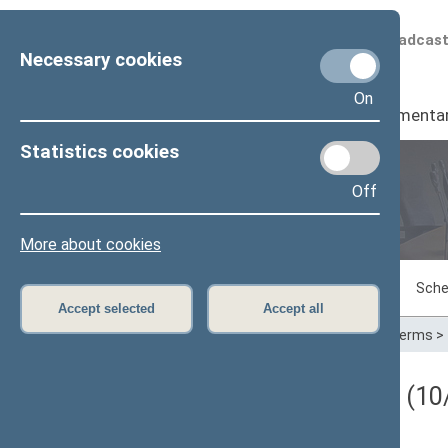
Scheduled broadcas
Necessary cookies
On
Seimas
I
Parliamenta
Statistics cookies
Off
Plenary sittings
More about cookies
Sitting in progress
Plenary sittings
Sche
Accept selected
Accept all
Home
>
Plenary sittings
>
Parliamentary terms
>
Darbotvarkės klausimas (10/