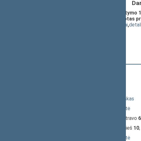
Da
Invalidų socialinės integracijos įstatymo 1,
ĮSTATYMO PROJEKTAS (suredaguotas priė
(
dokumento tekstas
,
susiję dokumentai
,
detal
Pranešėjas(-ai):
Irena Degutienė
,
Alfredas Nazarovas
10:10:54
Kalbėjo
Zygmunt Mackevič
10:13:28
Kalbėjo
Julius Beinortas
10:14:55
Kalbėjo
Elena Petrošienė
10:15:00
Kalbėjo
Kazimieras Kuzminskas
10:16:08
Kalbėjo
Jadvyga Dunauskaitė
10:18:40
Įvyko
registracija
(užsiregistravo
6
10:19:30
Įvyko
balsavimas
(už
33
, prieš
10
10:22:55
Kalbėjo
Jadvyga Dunauskaitė