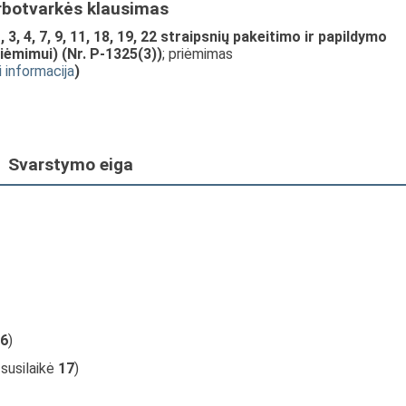
rbotvarkės klausimas
 3, 4, 7, 9, 11, 18, 19, 22 straipsnių pakeitimo ir papildymo
mimui) (Nr. P-1325(3))
; priėmimas
i informacija
)
Svarstymo eiga
6
)
, susilaikė
17
)