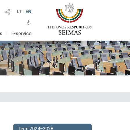
LT
I
EN
as
I
E-service
Term 2024–2028