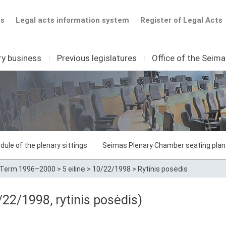
ts
Legal acts information system
Register of Legal Acts
ry business
I
Previous legislatures
I
Office of the Seim
dule of the plenary sittings
Seimas Plenary Chamber seating plan
Term 1996–2000
>
5 eilinė
>
10/22/1998
>
Rytinis posėdis
22/1998, rytinis posėdis)