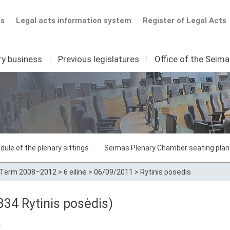
ts
Legal acts information system
Register of Legal Acts
ry business
I
Previous legislatures
I
Office of the Seim
dule of the plenary sittings
Seimas Plenary Chamber seating plan
Term 2008–2012
>
6 eilinė
>
06/09/2011
>
Rytinis posėdis
34 Rytinis posėdis)
.