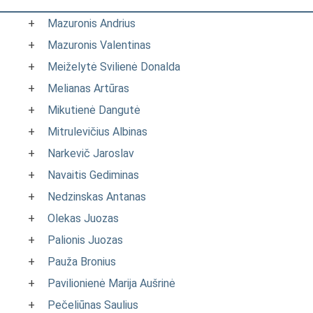
+
Mazuronis Andrius
+
Mazuronis Valentinas
+
Meiželytė Svilienė Donalda
+
Melianas Artūras
+
Mikutienė Dangutė
+
Mitrulevičius Albinas
+
Narkevič Jaroslav
+
Navaitis Gediminas
+
Nedzinskas Antanas
+
Olekas Juozas
+
Palionis Juozas
+
Pauža Bronius
+
Pavilionienė Marija Aušrinė
+
Pečeliūnas Saulius