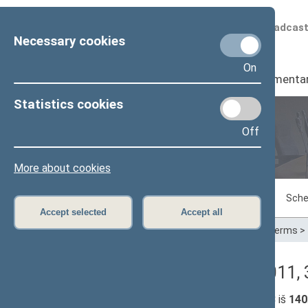
Scheduled broadcas
Necessary cookies
On
Seimas
I
Parliamenta
Statistics cookies
Off
Plenary sittings
More about cookies
Sitting in progress
Plenary sittings
Sche
Accept selected
Accept all
Home
>
Plenary sittings
>
Parliamentary terms
>
Lankomumas (06/09/2011, 3
Seimo narių, dalyvavusių posėdyje:
133
iš
140