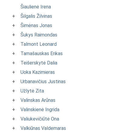
Šiaulienė Irena
+
Šilgalis Žilvinas
+
Šimėnas Jonas
+
Šukys Raimondas
+
Talmont Leonard
+
Tamašauskas Erikas
+
Teišerskytė Dalia
+
Uoka Kazimieras
+
Urbanavičius Justinas
+
Užlytė Zita
+
Valinskas Arūnas
+
Valinskienė Ingrida
+
Valiukevičiūtė Ona
+
Valkiūnas Valdemaras