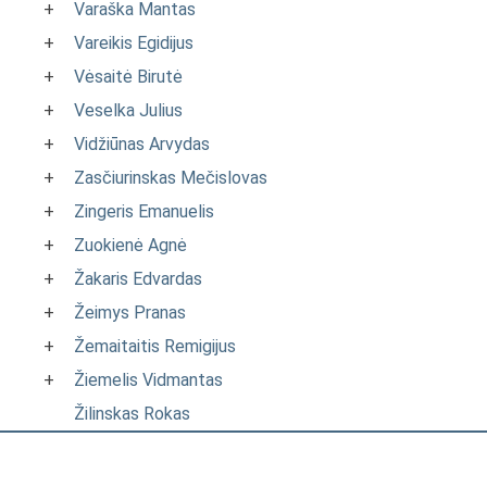
+
Varaška Mantas
+
Vareikis Egidijus
+
Vėsaitė Birutė
+
Veselka Julius
+
Vidžiūnas Arvydas
+
Zasčiurinskas Mečislovas
+
Zingeris Emanuelis
+
Zuokienė Agnė
+
Žakaris Edvardas
+
Žeimys Pranas
+
Žemaitaitis Remigijus
+
Žiemelis Vidmantas
Žilinskas Rokas