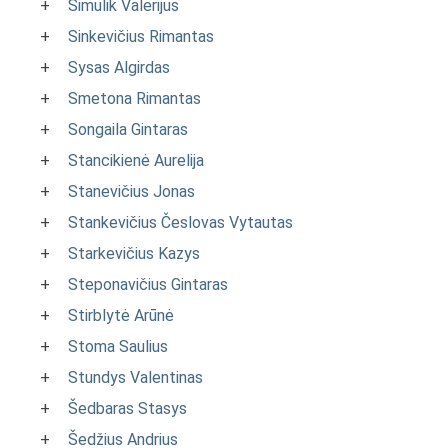
+
Simulik Valerijus
+
Sinkevičius Rimantas
+
Sysas Algirdas
+
Smetona Rimantas
+
Songaila Gintaras
+
Stancikienė Aurelija
+
Stanevičius Jonas
+
Stankevičius Česlovas Vytautas
+
Starkevičius Kazys
+
Steponavičius Gintaras
+
Stirblytė Arūnė
+
Stoma Saulius
+
Stundys Valentinas
+
Šedbaras Stasys
+
Šedžius Andrius