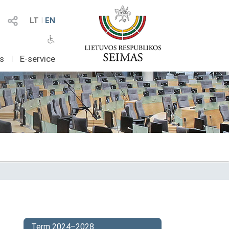
LT
I
EN
as
I
E-service
Term 2024–2028