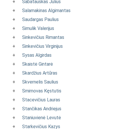
+
Sabatauskas Julius
+
Salamakinas Algimantas
+
Saudargas Paulius
+
Simulik Valerijus
+
Sinkevičius Rimantas
+
Sinkevičius Virginijus
+
Sysas Algirdas
+
Skaistė Gintarė
+
Skardžius Artūras
+
Skvernelis Saulius
+
Smirnovas Kęstutis
+
Stacevičius Lauras
+
Stančikas Andriejus
+
Staniuvienė Levutė
+
Starkevičius Kazys