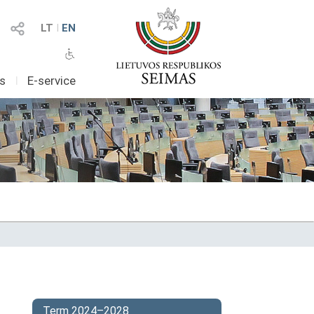
LT
I
EN
as
I
E-service
Term 2024–2028