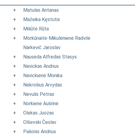
+
Matulas Antanas
+
Mažeika Kęstutis
+
Miliūtė Rūta
+
Morkūnaitė-Mikulėnienė Radvilė
Narkevič Jaroslav
+
Nausėda Alfredas Stasys
+
Navickas Andrius
+
Navickienė Monika
+
Nekrošius Arvydas
+
Nevulis Petras
+
Norkienė Aušrinė
+
Olekas Juozas
+
Olševski Česlav
+
Palionis Andrius