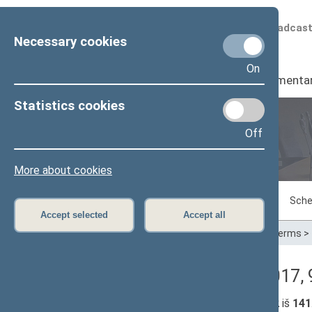
Scheduled broadcas
Necessary cookies
On
Seimas
I
Parliamenta
Statistics cookies
Off
Plenary sittings
More about cookies
Sitting in progress
Plenary sittings
Sche
Accept selected
Accept all
Home
>
Plenary sittings
>
Parliamentary terms
>
Lankomumas (09/21/2017, 99
Seimo narių, dalyvavusių posėdyje:
132
iš
141