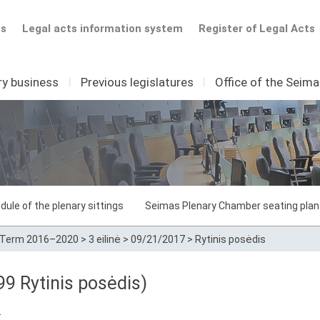
ts
Legal acts information system
Register of Legal Acts
ry business
I
Previous legislatures
I
Office of the Seim
dule of the plenary sittings
Seimas Plenary Chamber seating plan
Term 2016–2020
>
3 eilinė
>
09/21/2017
>
Rytinis posėdis
 Rytinis posėdis)
.