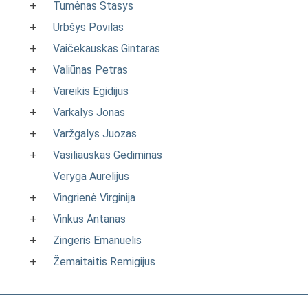
+
Tumėnas Stasys
+
Urbšys Povilas
+
Vaičekauskas Gintaras
+
Valiūnas Petras
+
Vareikis Egidijus
+
Varkalys Jonas
+
Varžgalys Juozas
+
Vasiliauskas Gediminas
Veryga Aurelijus
+
Vingrienė Virginija
+
Vinkus Antanas
+
Zingeris Emanuelis
+
Žemaitaitis Remigijus