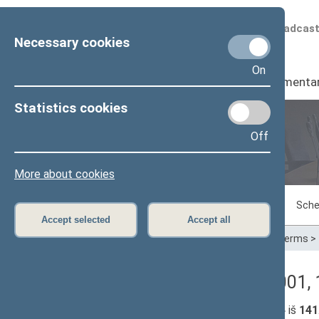
Scheduled broadcas
Necessary cookies
On
Seimas
I
Parliamenta
Statistics cookies
Off
Plenary sittings
More about cookies
Sitting in progress
Plenary sittings
Sche
Accept selected
Accept all
Home
>
Plenary sittings
>
Parliamentary terms
>
Lankomumas (12/13/2001, 1
Seimo narių, dalyvavusių posėdyje:
134
iš
141