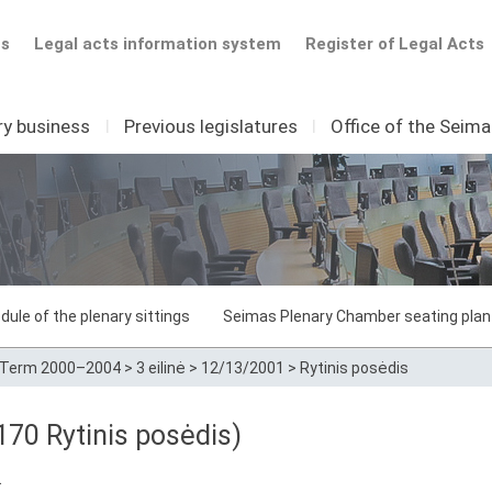
ts
Legal acts information system
Register of Legal Acts
ry business
I
Previous legislatures
I
Office of the Seim
dule of the plenary sittings
Seimas Plenary Chamber seating plan
Term 2000–2004
>
3 eilinė
>
12/13/2001
>
Rytinis posėdis
70 Rytinis posėdis)
.