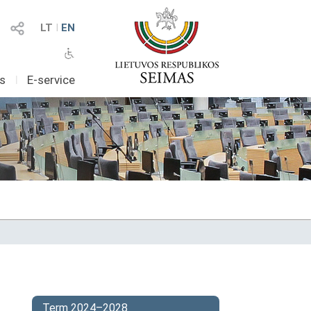
LT
I
EN
as
I
E-service
Term 2024–2028