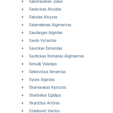
+
Sabatauskas Julius
+
Sadeckas Alvydas
+
Sakalas Aloyzas
+
Salamakinas Algimantas
+
Saudargas Algirdas
+
Saulis Vytautas
+
Savickas Eimundas
+
Sedlickas Romanas Algimantas
+
Simulik Valerijus
+
Sinkevičius Rimantas
+
Sysas Algirdas
+
Skamarakas Kęstutis
+
Skarbalius Egidijus
+
Skardžius Artūras
+
Stankevič Vaclov