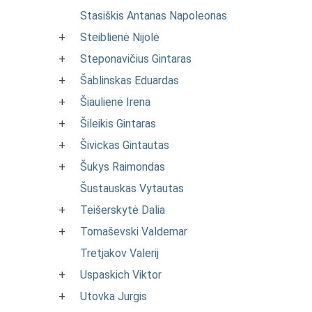
Stasiškis Antanas Napoleonas
+
Steiblienė Nijolė
+
Steponavičius Gintaras
+
Šablinskas Eduardas
+
Šiaulienė Irena
+
Šileikis Gintaras
+
Šivickas Gintautas
+
Šukys Raimondas
Šustauskas Vytautas
+
Teišerskytė Dalia
+
Tomaševski Valdemar
Tretjakov Valerij
+
Uspaskich Viktor
+
Utovka Jurgis