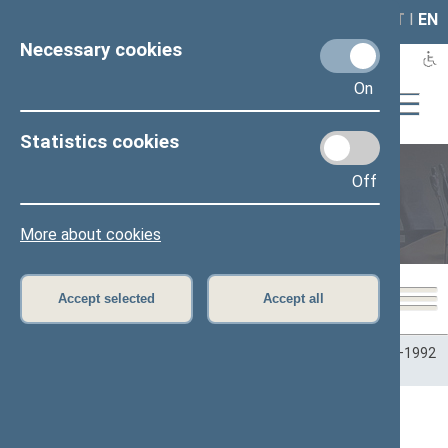
LAIS
RLA
LT
I
EN
Necessary cookies
On
Statistics cookies
Off
Plenary sittings
More about cookies
Accept selected
Accept all
Home
>
Plenary sittings
>
Parliamentary terms
>
Term 1990–1992
>
1 eilinė
>
05/03/1990
05/03/1990 Seimo posėdžiuose