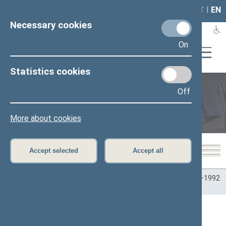
LAIS
RLA
LT
I
EN
Necessary cookies
On
Statistics cookies
Off
Plenary sittings
More about cookies
Accept selected
Accept all
Home
>
Plenary sittings
>
Parliamentary terms
>
Term 1990–1992
>
1 eilinė
>
05/16/1990
05/16/1990 Seimo posėdžiuose