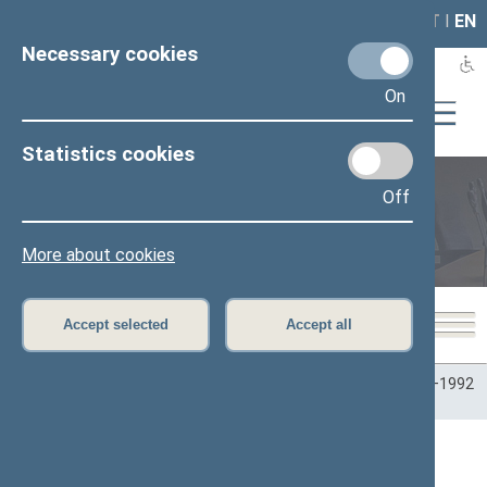
LAIS
RLA
LT
I
EN
Necessary cookies
On
Statistics cookies
Off
Plenary sittings
More about cookies
Accept selected
Accept all
Home
>
Plenary sittings
>
Parliamentary terms
>
Term 1990–1992
>
6 eilinė
>
10/07/1992
10/07/1992 Seimo posėdžiuose