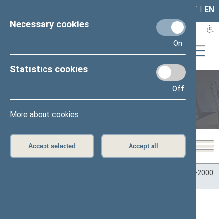
LAIS
RLA
LT
I
EN
Necessary cookies
On
Statistics cookies
Off
Plenary sittings
More about cookies
Accept selected
Accept all
Home
>
Plenary sittings
>
Parliamentary terms
>
Term 1996–2000
>
5 eilinė
>
09/10/1998
09/10/1998 Seimo posėdžiuose