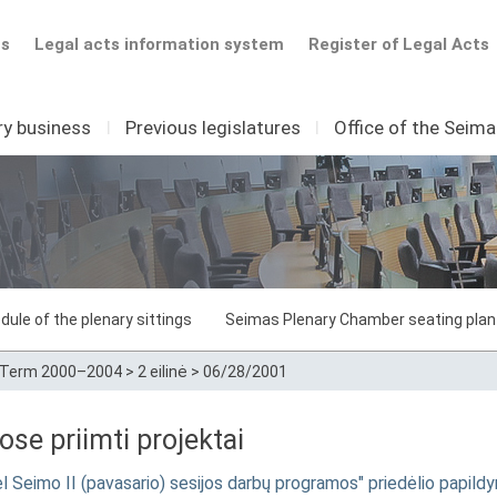
ts
Legal acts information system
Register of Legal Acts
ry business
I
Previous legislatures
I
Office of the Seim
dule of the plenary sittings
Seimas Plenary Chamber seating plan
Term 2000–2004
>
2 eilinė
>
06/28/2001
e priimti projektai
eimo II (pavasario) sesijos darbų programos" priedėlio papild