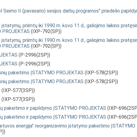
eimo II (pavasario) sesijos darbų programos" priedėlio papild
 įstatymų, priimtų iki 1990 m. kovo 11 d., galiojimo laikino pratęs
YMO PROJEKTAS
(IXP-792(SP))
 įstatymų, priimtų iki 1990 m. kovo 11 d., galiojimo laikino pratęs
YMO PROJEKTAS
(IXP-792(SP))
ROJEKTAS
(P-2996(2SP))
ROJEKTAS
(P-2996(2SP))
aipsnių pakeitimo ĮSTATYMO PROJEKTAS
(IXP-578(2SP))
aipsnių pakeitimo ĮSTATYMO PROJEKTAS
(IXP-578(2SP))
S
(IXP-577(3SP))
S
(IXP-577(3SP))
ipsnių pakeitimo ir papildymo ĮSTATYMO PROJEKTAS
(IXP-696(2SP
ipsnių pakeitimo ir papildymo ĮSTATYMO PROJEKTAS
(IXP-696(2SP
Lietuvos energija" reorganizavimo įstatymo pakeitimo ĮSTATYMO
P))