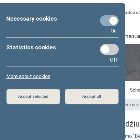
Scheduled broadcas
Necessary cookies
On
Seimas
I
Parliamenta
Statistics cookies
Off
Plenary sittings
More about cookies
Sitting in progress
Plenary sittings
Sche
Accept selected
Accept all
Home
>
Plenary sittings
>
Parliamentary terms
>
06/28/2001 Seimo posėdžiuos
Seimo NUTARIMO "Dėl Seimo nutarimo "Dėl S