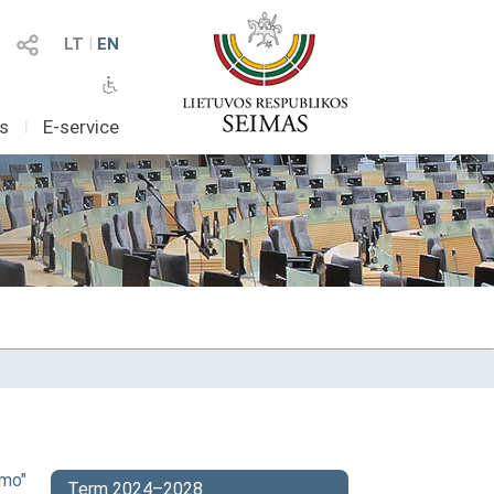
LT
I
EN
as
I
E-service
ymo"
Term 2024–2028