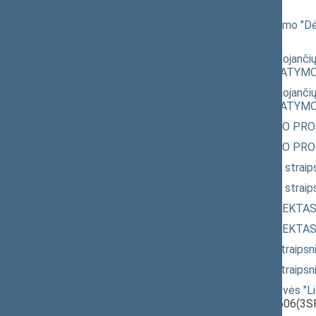
PROJEKTAS
(IXP-833)
Seimo NUTARIMO "Dėl Seimo nutarimo "Dėl S
PROJEKTAS
(IXP-833)
Lietuvos Respublikos teritorijoje galiojančių
įstatymo 1 straipsnio pakeitimo ĮSTAT
Lietuvos Respublikos teritorijoje galiojančių
įstatymo 1 straipsnio pakeitimo ĮSTAT
Geodezijos ir kartografijos ĮSTATYMO P
Geodezijos ir kartografijos ĮSTATYMO P
Sveikatos sistemos įstatymo 3 ir 24 str
Sveikatos sistemos įstatymo 3 ir 24 str
Slaugos praktikos ĮSTATYMO PROJEKTA
Slaugos praktikos ĮSTATYMO PROJEKTA
Azartinių lošimų įstatymo 6, 10, 20 stra
Azartinių lošimų įstatymo 6, 10, 20 stra
Specialios paskirties akcinės bendrovės "
PROJEKTAS (nauja redakcija)
(IXP-606(3S