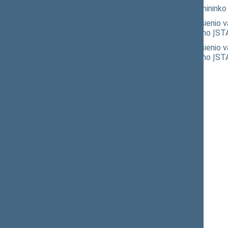
Seimo NUTARIMO "Dėl Ministro Pirminink
Žemės sklypų įsigijimo ir nuomos užsienio
tvarkos bei sąlygų įstatymo pakeitimo Į
Žemės sklypų įsigijimo ir nuomos užsienio
tvarkos bei sąlygų įstatymo pakeitimo Į