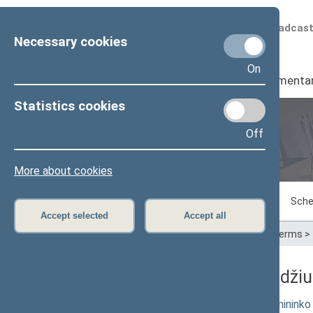
Scheduled broadcas
Necessary cookies
On
Seimas
I
Parliamenta
Statistics cookies
Off
Plenary sittings
More about cookies
Sitting in progress
Plenary sittings
Sche
Accept selected
Accept all
Home
>
Plenary sittings
>
Parliamentary terms
>
07/03/2001 Seimo posėdžiuos
Seimo NUTARIMO "Dėl Ministro Pirminink