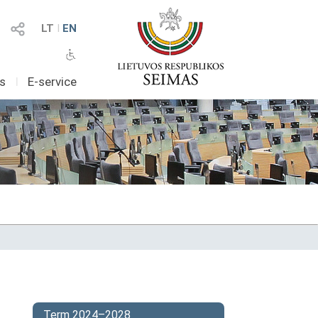
LT
I
EN
as
I
E-service
Term 2024–2028