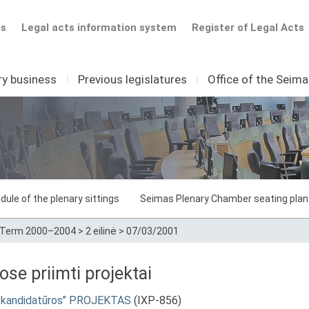
ts
Legal acts information system
Register of Legal Acts
ry business
I
Previous legislatures
I
Office of the Seim
dule of the plenary sittings
Seimas Plenary Chamber seating plan
Term 2000–2004
>
2 eilinė
>
07/03/2001
e priimti projektai
o kandidatūros" PROJEKTAS
(IXP-856)