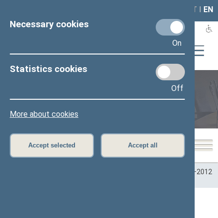
LAIS
RLA
LT
I
EN
Necessary cookies
On
Statistics cookies
Off
Plenary sittings
More about cookies
Accept selected
Accept all
Home
>
Plenary sittings
>
Parliamentary terms
>
Term 2008–2012
>
2 eilinė
>
06/22/2009
06/22/2009 Seimo posėdžiuose