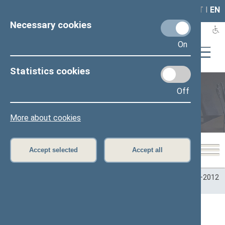
LAIS
RLA
LT
I
EN
Necessary cookies
On
Statistics cookies
Off
Plenary sittings
More about cookies
Accept selected
Accept all
Home
>
Plenary sittings
>
Parliamentary terms
>
Term 2008–2012
>
4 eilinė
>
03/10/2010
03/10/2010 Seimo posėdžiuose