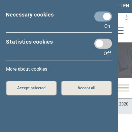
LAIS
RLA
LT
I
EN
Necessary cookies
On
Statistics cookies
Off
Plenary sittings
More about cookies
Accept selected
Accept all
Home
>
Plenary sittings
>
Parliamentary terms
>
Term 2016–2020
>
3 eilinė
>
11/23/2017
11/23/2017 Seimo posėdžiuose