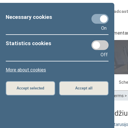
Scheduled broadcas
Necessary cookies
On
Seimas
I
Parliamenta
Statistics cookies
Off
Plenary sittings
More about cookies
Sitting in progress
Plenary sittings
Sche
Accept selected
Accept all
Home
>
Plenary sittings
>
Parliamentary terms
>
08/18/2020 Seimo posėdžiuos
Seimo rezoliucijos „Dėl padėties Baltarusij