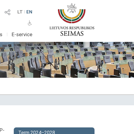
LT
I
EN
as
I
E-service
IP-
Term 2024–2028