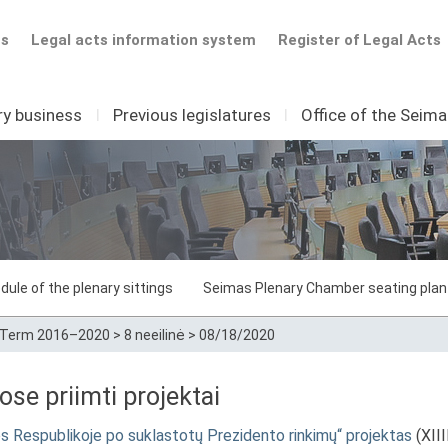
ts
Legal acts information system
Register of Legal Acts
ry business
I
Previous legislatures
I
Office of the Seim
dule of the plenary sittings
Seimas Plenary Chamber seating plan
Term 2016–2020
>
8 neeilinė
>
08/18/2020
e priimti projektai
os Respublikoje po suklastotų Prezidento rinkimų“ projektas
(XII