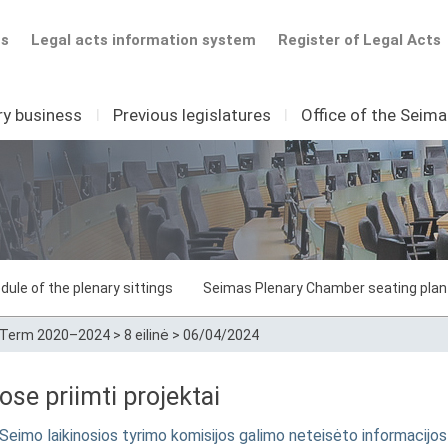
ts
Legal acts information system
Register of Legal Acts
ry business
I
Previous legislatures
I
Office of the Seim
dule of the plenary sittings
Seimas Plenary Chamber seating plan
Term 2020–2024
>
8 eilinė
>
06/04/2024
e priimti projektai
eimo laikinosios tyrimo komisijos galimo neteisėto informacijos