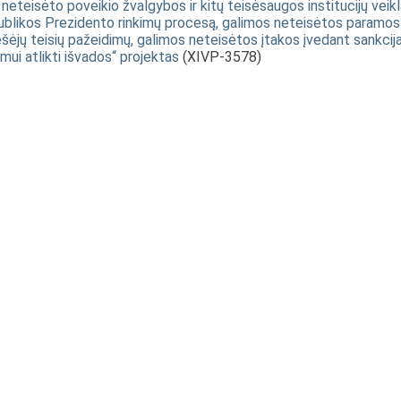
neteisėto poveikio žvalgybos ir kitų teisėsaugos institucijų veikla
ublikos Prezidento rinkimų procesą, galimos neteisėtos paramos
anešėjų teisių pažeidimų, galimos neteisėtos įtakos įvedant sankcij
mui atlikti išvados“ projektas
(XIVP-3578)