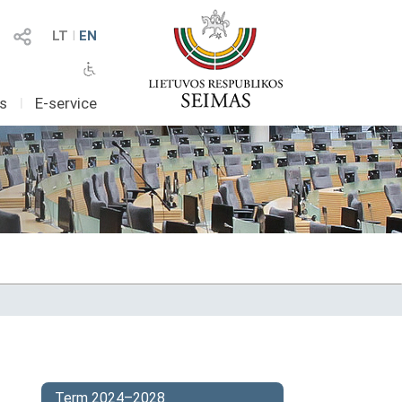
LT
I
EN
as
I
E-service
Term 2024–2028