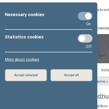
Scheduled broadcas
Necessary cookies
On
Seimas
I
Parliamenta
Statistics cookies
Off
Plenary sittings
More about cookies
Sitting in progress
Plenary sittings
Sche
Accept selected
Accept all
Home
>
Plenary sittings
>
Parliamentary terms
>
06/04/2024 Seimo posėdžiuos
Seimo nutarimo „Dėl Lietuvos Respublikos S