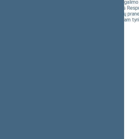
apie asmenis rinkimo ir panaudojimo, galimo 
galimo kišimosi į 2019 metų Lietuvos Resp
šiai rinkimų politinei kampanijai, galimų pr
Baltarusijos Respublikai parlamentiniam tyri