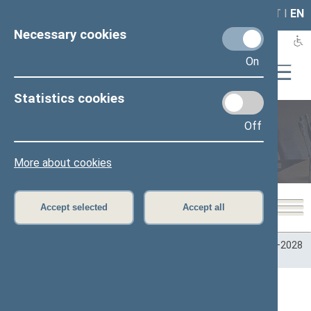
LAIS
RLA
LT
I
EN
Necessary cookies
On
Statistics cookies
Off
Plenary sittings
More about cookies
Accept selected
Accept all
Home
>
Plenary sittings
>
Parliamentary terms
>
Term 2024–2028
>
4 eilinė
>
04/07/2026
04/07/2026 Seimo posėdžiuose