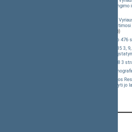
Įstatymo „Dėl Lietuvos Respublikos Vyriau
pajamų dvigubo apmokestinimo išvengimo ir
(XVP-1205(2))
Įstatymo „Dėl Lietuvos Respublikos Vyriaus
(OCCAR) saugumo susitarimo dėl keitimosi įs
ratifikavimo“ projektas
(XVP-1123(2))
Administracinių nusižengimų kodekso 476 st
Elektroninių ryšių įstatymo Nr. IX-2135 3, 9, 
Įstatymo papildymo 42-1 straipsniu įstaty
Valstybės skolos įstatymo Nr. I-1508 3 str
Seimo rezoliucijos „Dėl Lietuvos demografi
Seimo nutarimo „Dėl sutikimo Lietuvos Resp
atsakomybėn, suimti ar kitaip suvaržyti jo l
CONTACTS: