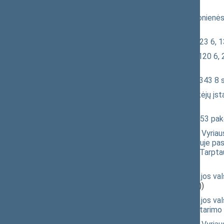
(XVP-1359)
Seimo nutarimo „Dėl Gražinos Davidonienės 
projektas
(XVP-1358)
Aplinkos apsaugos įstatymo Nr. I-2223 6, 1
Teritorijų planavimo įstatymo Nr. I-1120 6, 2
įstatymo projektas
(XVP-986(2))
Sveikatos draudimo įstatymo Nr. I-1343 8 s
Kredito administratorių ir kredito pirkėjų į
projektas
(XVP-1014(2))
Vartojimo kredito įstatymo Nr. XI-1253 pake
Įstatymo „Dėl Lietuvos Respublikos Vyriausy
keičiamas 2002 m. birželio 14 d. Vilniuje p
Valstijų Vyriausybės susitarimas dėl Tarpta
projektas
(XVP-1235(2))
Įstatymo „Dėl Europos Sąjungos bei jos vals
ratifikavimo“ projektas
(XVP-1151(2))
Įstatymo „Dėl Europos Sąjungos bei jos valst
organizacijos narių partnerystės susitarimo 