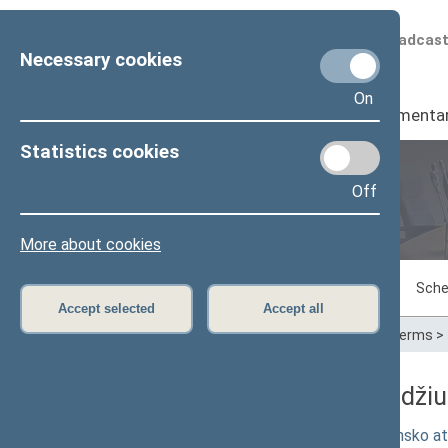
Scheduled broadcas
Necessary cookies
On
Seimas
I
Parliamenta
Statistics cookies
Off
Plenary sittings
More about cookies
Sitting in progress
Plenary sittings
Sche
Accept selected
Accept all
Home
>
Plenary sittings
>
Parliamentary terms
>
04/16/2026 Seimo posėdžiuos
Seimo nutarimo „Dėl Virgilijaus Grabinsko a