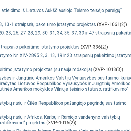
atleidimo iš Lietuvos Aukščiausiojo Teismo teisėjo pareigų“
3, 13-1 straipsnių pakeitimo įstatymo projektas
(XVP-1061(2))
0, 23, 26, 27, 28, 29, 30, 31, 34, 35, 37, 39 ir 47 straipsnių pakeit
traipsnio pakeitimo įstatymo projektas
(XVP-336(2))
statymo Nr. XIV-2895 2, 3, 13, 19 ir 23 straipsnių pakeitimo įstaty
itimo įstatymo projektas (su nauja redakcija)
(XVP-1013(3))
bės ir Jungtinių Amerikos Valstijų Vyriausybės susitarimo, kuriu
asirašytas Lietuvos Respublikos Vyriausybės ir Jungtinių Amerikos
utinės Amerikos mokyklos Vilniuje teisinio statuso, ratifikavimo“
tybių narių ir Čilės Respublikos pažangiojo pagrindų susitarimo
ybių narių ir Afrikos, Karibų ir Ramiojo vandenyno valstybių
ratifikavimo“ projektas
(XVP-1016(2))