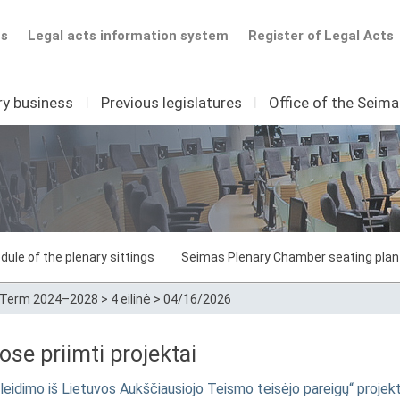
ts
Legal acts information system
Register of Legal Acts
ry business
I
Previous legislatures
I
Office of the Seim
dule of the plenary sittings
Seimas Plenary Chamber seating plan
Term 2024–2028
>
4 eilinė
>
04/16/2026
e priimti projektai
tleidimo iš Lietuvos Aukščiausiojo Teismo teisėjo pareigų“ projek