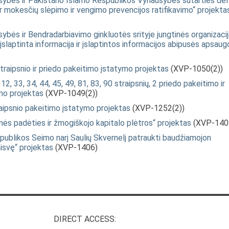
sybės ir Pakistano Islamo Respublikos Vyriausybės sutarties dėl
 mokesčių slėpimo ir vengimo prevencijos ratifikavimo“ projekta
ybės ir Bendradarbiavimo ginkluotės srityje jungtinės organizaci
laptinta informacija ir įslaptintos informacijos abipusės apsaug
raipsnio ir priedo pakeitimo įstatymo projektas
(XVP-1050(2))
12, 33, 34, 44, 45, 49, 81, 83, 90 straipsnių, 2 priedo pakeitimo ir
mo projektas
(XVP-1049(2))
aipsnio pakeitimo įstatymo projektas
(XVP-1252(2))
nės padėties ir žmogiškojo kapitalo plėtros“ projektas
(XVP-140
ublikos Seimo narį Saulių Skvernelį patraukti baudžiamojon
aisvę“ projektas
(XVP-1406)
DIRECT ACCESS: