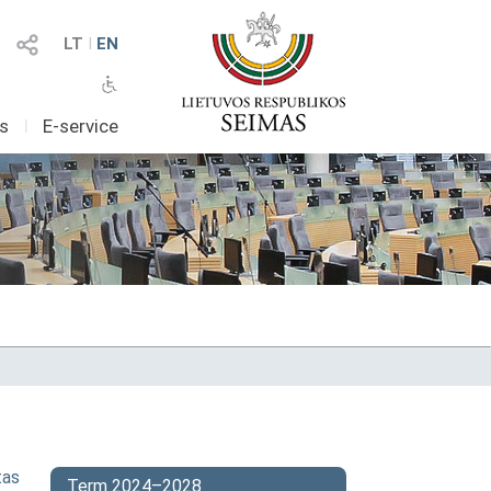
LT
I
EN
as
I
E-service
tas
Term 2024–2028