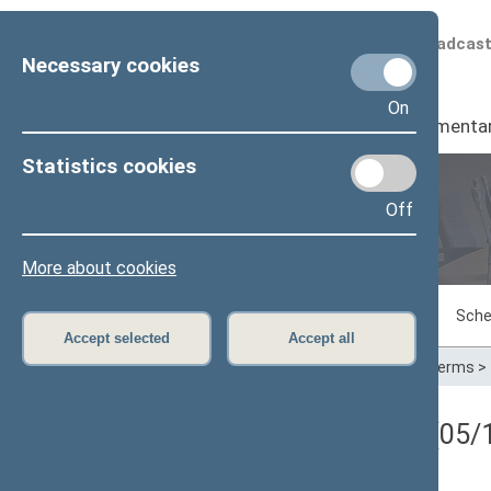
Scheduled broadcas
Necessary cookies
On
Seimas
I
Parliamenta
Statistics cookies
Off
Plenary sittings
More about cookies
Sitting in progress
Plenary sittings
Sche
Accept selected
Accept all
Home
>
Plenary sittings
>
Parliamentary terms
>
Registracijos rezultatai (05