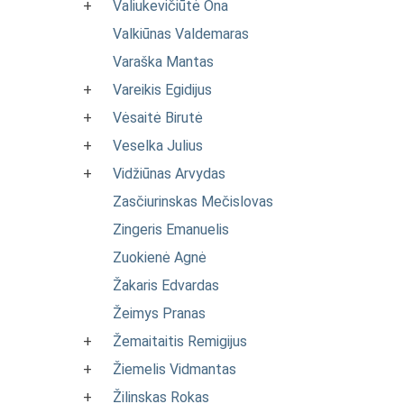
+
Valiukevičiūtė Ona
Valkiūnas Valdemaras
Varaška Mantas
+
Vareikis Egidijus
+
Vėsaitė Birutė
+
Veselka Julius
+
Vidžiūnas Arvydas
Zasčiurinskas Mečislovas
Zingeris Emanuelis
Zuokienė Agnė
Žakaris Edvardas
Žeimys Pranas
+
Žemaitaitis Remigijus
+
Žiemelis Vidmantas
+
Žilinskas Rokas