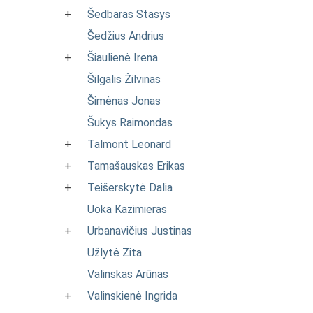
+
Šedbaras Stasys
Šedžius Andrius
+
Šiaulienė Irena
Šilgalis Žilvinas
Šimėnas Jonas
Šukys Raimondas
+
Talmont Leonard
+
Tamašauskas Erikas
+
Teišerskytė Dalia
Uoka Kazimieras
+
Urbanavičius Justinas
Užlytė Zita
Valinskas Arūnas
+
Valinskienė Ingrida