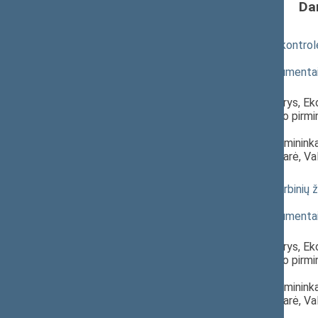
Da
Antspaudų ir spaudų apyvartos kontr
(Nr. XIP-1106(3))
; svarstymas
(
dokumento tekstas
,
susiję dokumenta
Pranešėjas(-ai):
Audrius Endzinas
, Komiteto narys, E
Arvydas Anušauskas
, Komiteto pirmi
Respublikos Seimas,
Stasys Šedbaras
, Komiteto pirminink
Danutė Bekintienė
, Komiteto narė, Va
Seimas
Valstybės herbo, kitų herbų ir herbin
(Nr. XIP-1108(3))
; svarstymas
(
dokumento tekstas
,
susiję dokumenta
Pranešėjas(-ai):
Audrius Endzinas
, Komiteto narys, E
Arvydas Anušauskas
, Komiteto pirmi
Respublikos Seimas,
Stasys Šedbaras
, Komiteto pirminink
Danutė Bekintienė
, Komiteto narė, Va
Seimas