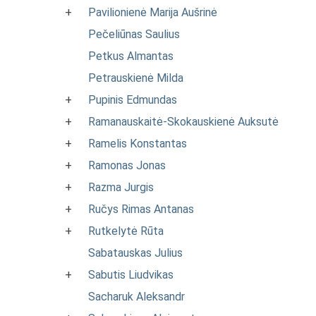
+
Pavilionienė Marija Aušrinė
Pečeliūnas Saulius
Petkus Almantas
Petrauskienė Milda
+
Pupinis Edmundas
+
Ramanauskaitė-Skokauskienė Auksutė
+
Ramelis Konstantas
+
Ramonas Jonas
+
Razma Jurgis
+
Ručys Rimas Antanas
+
Rutkelytė Rūta
Sabatauskas Julius
+
Sabutis Liudvikas
Sacharuk Aleksandr