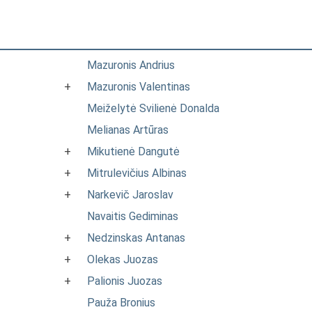
Mazuronis Andrius
+
Mazuronis Valentinas
Meiželytė Svilienė Donalda
Melianas Artūras
+
Mikutienė Dangutė
+
Mitrulevičius Albinas
+
Narkevič Jaroslav
Navaitis Gediminas
+
Nedzinskas Antanas
+
Olekas Juozas
+
Palionis Juozas
Pauža Bronius