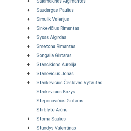
+
Salamakinas Algimantas
+
Saudargas Paulius
+
Simulik Valerijus
+
Sinkevičius Rimantas
+
Sysas Algirdas
+
Smetona Rimantas
+
Songaila Gintaras
+
Stancikienė Aurelija
+
Stanevičius Jonas
+
Stankevičius Česlovas Vytautas
Starkevičius Kazys
Steponavičius Gintaras
Stirblytė Arūnė
+
Stoma Saulius
+
Stundys Valentinas