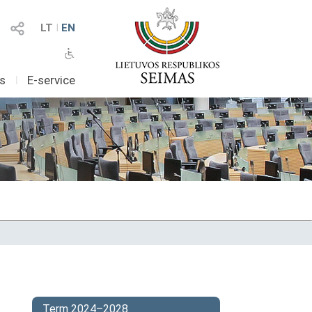
LT
I
EN
as
I
E-service
Term 2024–2028