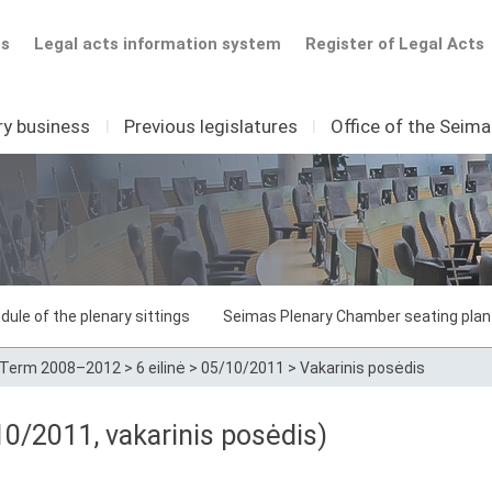
ts
Legal acts information system
Register of Legal Acts
ry business
I
Previous legislatures
I
Office of the Seim
dule of the plenary sittings
Seimas Plenary Chamber seating plan
Term 2008–2012
>
6 eilinė
>
05/10/2011
>
Vakarinis posėdis
/10/2011, vakarinis posėdis)