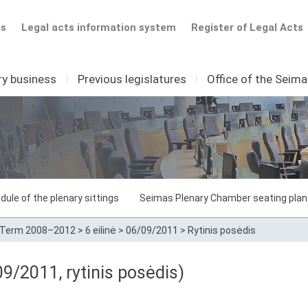
ts
Legal acts information system
Register of Legal Acts
ry business
I
Previous legislatures
I
Office of the Seim
dule of the plenary sittings
Seimas Plenary Chamber seating plan
Term 2008–2012
>
6 eilinė
>
06/09/2011
>
Rytinis posėdis
09/2011, rytinis posėdis)