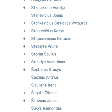
+
Stancikienė Aurelija
Stanevičius Jonas
+
Stankevičius Česlovas Vytautas
+
Starkevičius Kazys
+
Steponavičius Gintaras
+
Stirblytė Arūnė
+
Stoma Saulius
+
Stundys Valentinas
+
Šedbaras Stasys
Šedžius Andrius
Šiaulienė Irena
+
Šilgalis Žilvinas
+
Šimėnas Jonas
Šukys Raimondas