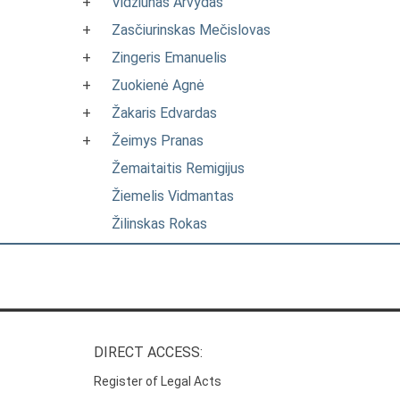
+
Vidžiūnas Arvydas
+
Zasčiurinskas Mečislovas
+
Zingeris Emanuelis
+
Zuokienė Agnė
+
Žakaris Edvardas
+
Žeimys Pranas
Žemaitaitis Remigijus
Žiemelis Vidmantas
Žilinskas Rokas
DIRECT ACCESS:
Register of Legal Acts