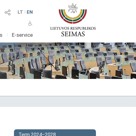
LT
I
EN
as
I
E-service
Term 2024–2028