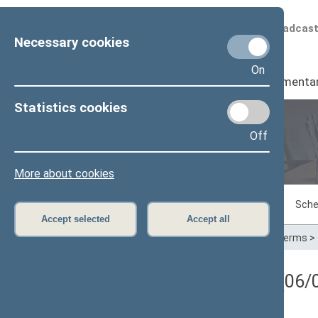
Scheduled broadcas
Necessary cookies
On
Seimas
I
Parliamenta
Statistics cookies
Off
Plenary sittings
More about cookies
Sitting in progress
Plenary sittings
Sche
Accept selected
Accept all
Home
>
Plenary sittings
>
Parliamentary terms
>
Registracijos rezultatai (06/