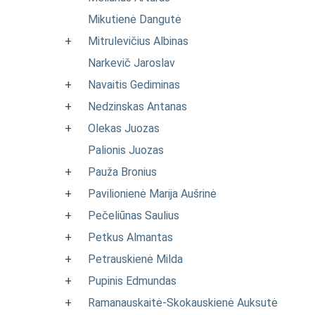
Mikutienė Dangutė
+
Mitrulevičius Albinas
Narkevič Jaroslav
+
Navaitis Gediminas
+
Nedzinskas Antanas
+
Olekas Juozas
Palionis Juozas
+
Pauža Bronius
+
Pavilionienė Marija Aušrinė
+
Pečeliūnas Saulius
+
Petkus Almantas
+
Petrauskienė Milda
+
Pupinis Edmundas
+
Ramanauskaitė-Skokauskienė Auksutė