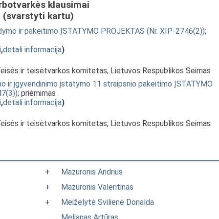
rbotvarkės klausimai
(svarstyti kartu)
pildymo ir pakeitimo ĮSTATYMO PROJEKTAS (Nr. XIP-2746(2))
;
i
,
detali informacija
)
Teisės ir teisėtvarkos komitetas, Lietuvos Respublikos Seimas
ojimo ir įgyvendinimo įstatymo 11 straipsnio pakeitimo ĮSTATYMO
7(3))
; priėmimas
i
,
detali informacija
)
Teisės ir teisėtvarkos komitetas, Lietuvos Respublikos Seimas
+
Mazuronis Andrius
+
Mazuronis Valentinas
+
Meiželytė Svilienė Donalda
Melianas Artūras