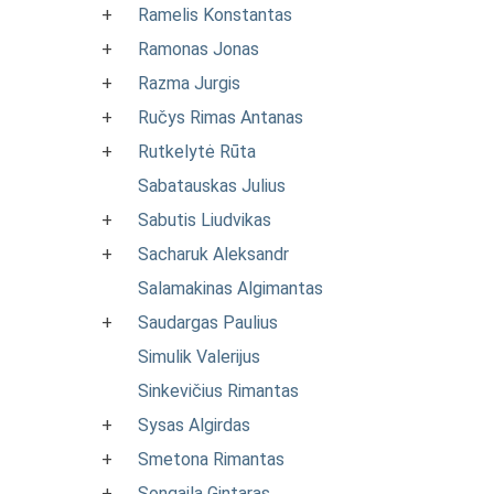
+
Ramelis Konstantas
+
Ramonas Jonas
+
Razma Jurgis
+
Ručys Rimas Antanas
+
Rutkelytė Rūta
Sabatauskas Julius
+
Sabutis Liudvikas
+
Sacharuk Aleksandr
Salamakinas Algimantas
+
Saudargas Paulius
Simulik Valerijus
Sinkevičius Rimantas
+
Sysas Algirdas
+
Smetona Rimantas
+
Songaila Gintaras