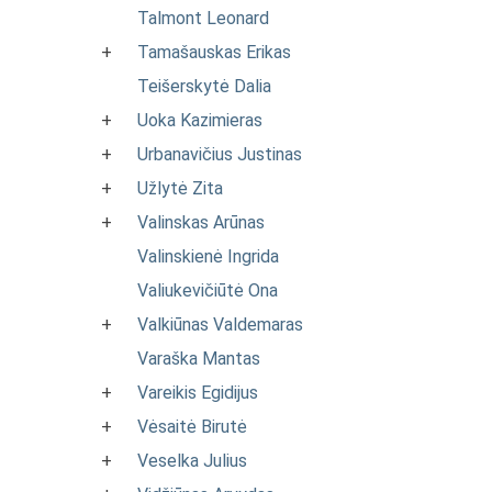
Talmont Leonard
+
Tamašauskas Erikas
Teišerskytė Dalia
+
Uoka Kazimieras
+
Urbanavičius Justinas
+
Užlytė Zita
+
Valinskas Arūnas
Valinskienė Ingrida
Valiukevičiūtė Ona
+
Valkiūnas Valdemaras
Varaška Mantas
+
Vareikis Egidijus
+
Vėsaitė Birutė
+
Veselka Julius