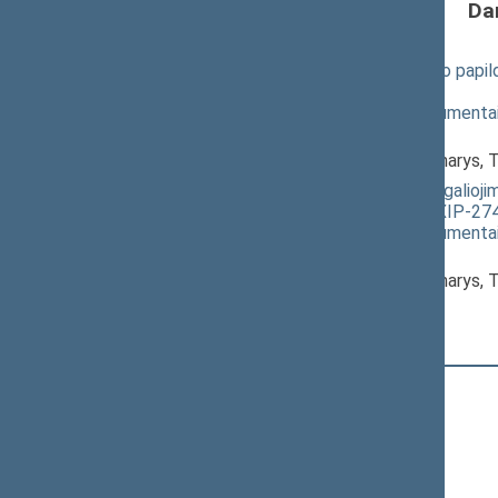
Da
Civilinio kodekso 1.134 straipsnio pa
priėmimas
(
dokumento tekstas
,
susiję dokumenta
Pranešėjas(-ai):
Paulius Saudargas
, Komiteto narys, 
Civilinio kodekso patvirtinimo, įsigali
PROJEKTAS (patikslintas) (Nr. XIP-274
(
dokumento tekstas
,
susiję dokumenta
Pranešėjas(-ai):
Paulius Saudargas
, Komiteto narys, 
Registracijos laikas:
12:49:11
Registruota Seimo narių:
97
iš
140
+
Adomėnas Mantas
+
Aleknaitė Abramikienė Vilija
Andriukaitis Vytenis Povilas
+
Anušauskas Arvydas