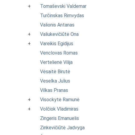
+
Tomaševski Valdemar
Turčinskas Rimvydas
Valionis Antanas
+
Valiukevičiūtė Ona
+
Vareikis Egidijus
Venclovas Romas
Vertelienė Vilija
Vėsaitė Birutė
Veselka Julius
Vilkas Pranas
+
Visockytė Ramunė
+
Volčiok Vladimiras
Zingeris Emanuelis
Zinkevičiūtė Jadvyga