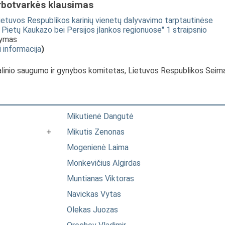
rbotvarkės klausimas
tuvos Respublikos karinių vienetų dalyvavimo tarptautinėse
, Pietų Kaukazo bei Persijos įlankos regionuose" 1 straipsnio
tymas
i informacija
)
alinio saugumo ir gynybos komitetas, Lietuvos Respublikos Seim
Mikutienė Dangutė
+
Mikutis Zenonas
Mogenienė Laima
Monkevičius Algirdas
Muntianas Viktoras
Navickas Vytas
Olekas Juozas