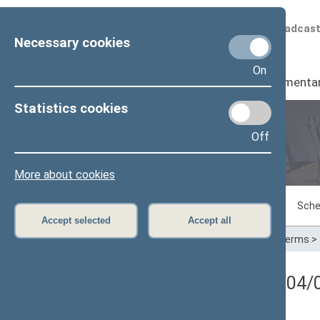
Scheduled broadcas
Necessary cookies
On
Seimas
I
Parliamenta
Statistics cookies
Off
Plenary sittings
More about cookies
Sitting in progress
Plenary sittings
Sche
Accept selected
Accept all
Home
>
Plenary sittings
>
Parliamentary terms
>
Registracijos rezultatai (04/