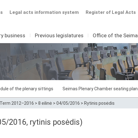
ts
Legal acts information system
Register of Legal Acts
ry business
I
Previous legislatures
I
Office of the Seim
dule of the plenary sittings
Seimas Plenary Chamber seating plan
Term 2012–2016
>
8 eilinė
>
04/05/2016
>
Rytinis posėdis
05/2016, rytinis posėdis)