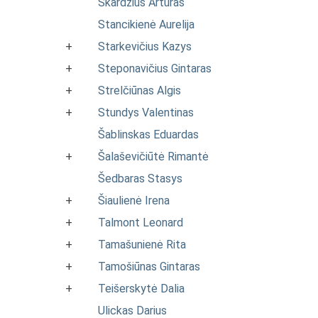
Skardžius Artūras
Stancikienė Aurelija
+
Starkevičius Kazys
+
Steponavičius Gintaras
+
Strelčiūnas Algis
+
Stundys Valentinas
Šablinskas Eduardas
+
Šalaševičiūtė Rimantė
Šedbaras Stasys
+
Šiaulienė Irena
+
Talmont Leonard
+
Tamašunienė Rita
+
Tamošiūnas Gintaras
+
Teišerskytė Dalia
Ulickas Darius