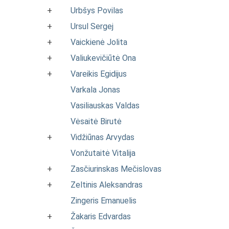
+
Urbšys Povilas
+
Ursul Sergej
+
Vaickienė Jolita
+
Valiukevičiūtė Ona
+
Vareikis Egidijus
Varkala Jonas
Vasiliauskas Valdas
Vėsaitė Birutė
+
Vidžiūnas Arvydas
Vonžutaitė Vitalija
+
Zasčiurinskas Mečislovas
+
Zeltinis Aleksandras
Zingeris Emanuelis
+
Žakaris Edvardas