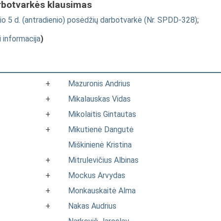
rbotvarkės klausimas
o 5 d. (antradienio) posėdžių darbotvarkė (Nr. SPDD-328)
;
i informacija
)
+
Mazuronis Andrius
+
Mikalauskas Vidas
+
Mikolaitis Gintautas
+
Mikutienė Dangutė
Miškinienė Kristina
+
Mitrulevičius Albinas
+
Mockus Arvydas
+
Monkauskaitė Alma
+
Nakas Audrius