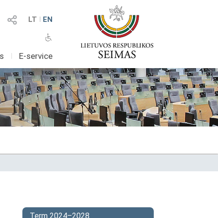
LT
I
EN
as
I
E-service
Term 2024–2028