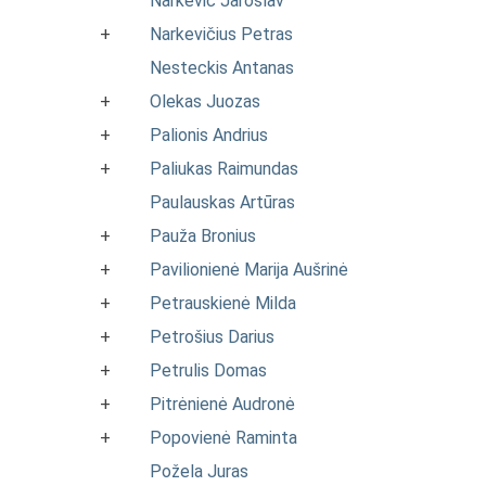
Narkevič Jaroslav
+
Narkevičius Petras
Nesteckis Antanas
+
Olekas Juozas
+
Palionis Andrius
+
Paliukas Raimundas
Paulauskas Artūras
+
Pauža Bronius
+
Pavilionienė Marija Aušrinė
+
Petrauskienė Milda
+
Petrošius Darius
+
Petrulis Domas
+
Pitrėnienė Audronė
+
Popovienė Raminta
Požela Juras