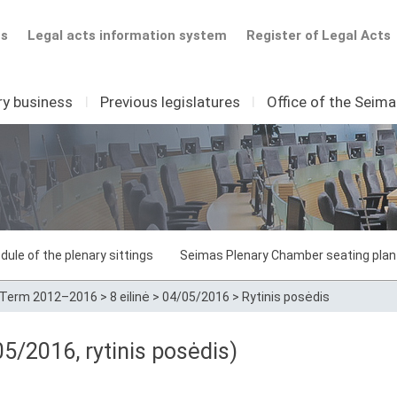
ts
Legal acts information system
Register of Legal Acts
ry business
I
Previous legislatures
I
Office of the Seim
dule of the plenary sittings
Seimas Plenary Chamber seating plan
Term 2012–2016
>
8 eilinė
>
04/05/2016
>
Rytinis posėdis
05/2016, rytinis posėdis)