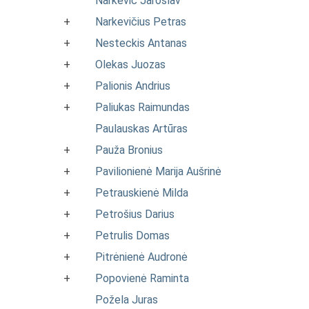
Narkevič Jaroslav
+
Narkevičius Petras
+
Nesteckis Antanas
+
Olekas Juozas
+
Palionis Andrius
+
Paliukas Raimundas
Paulauskas Artūras
+
Pauža Bronius
+
Pavilionienė Marija Aušrinė
+
Petrauskienė Milda
+
Petrošius Darius
+
Petrulis Domas
+
Pitrėnienė Audronė
+
Popovienė Raminta
Požela Juras