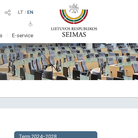
LT
I
EN
as
I
E-service
Term 2024–2028