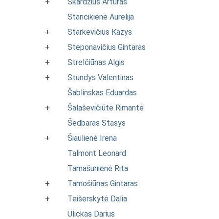
+
Skardžius Artūras
Stancikienė Aurelija
+
Starkevičius Kazys
+
Steponavičius Gintaras
+
Strelčiūnas Algis
+
Stundys Valentinas
Šablinskas Eduardas
+
Šalaševičiūtė Rimantė
Šedbaras Stasys
+
Šiaulienė Irena
Talmont Leonard
Tamašunienė Rita
+
Tamošiūnas Gintaras
+
Teišerskytė Dalia
Ulickas Darius