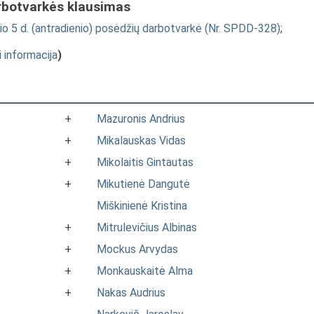
rbotvarkės klausimas
o 5 d. (antradienio) posėdžių darbotvarkė (Nr. SPDD-328)
;
i informacija
)
+
Mazuronis Andrius
+
Mikalauskas Vidas
+
Mikolaitis Gintautas
+
Mikutienė Dangutė
Miškinienė Kristina
+
Mitrulevičius Albinas
+
Mockus Arvydas
+
Monkauskaitė Alma
+
Nakas Audrius