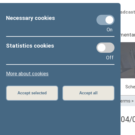
Scheduled broadcas
Necessary cookies
On
Seimas
I
Parliamenta
Statistics cookies
Off
Plenary sittings
More about cookies
Sitting in progress
Plenary sittings
Sche
Accept selected
Accept all
Home
>
Plenary sittings
>
Parliamentary terms
>
Registracijos rezultatai (04/