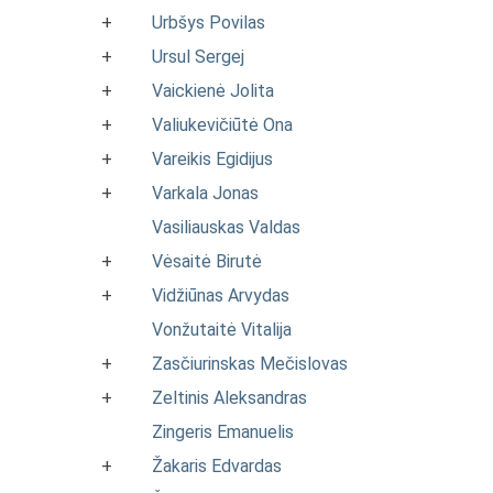
+
Urbšys Povilas
+
Ursul Sergej
+
Vaickienė Jolita
+
Valiukevičiūtė Ona
+
Vareikis Egidijus
+
Varkala Jonas
Vasiliauskas Valdas
+
Vėsaitė Birutė
+
Vidžiūnas Arvydas
Vonžutaitė Vitalija
+
Zasčiurinskas Mečislovas
+
Zeltinis Aleksandras
Zingeris Emanuelis
+
Žakaris Edvardas