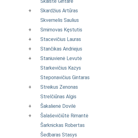
Skaistė Gintarė
+
Skardžius Artūras
Skvernelis Saulius
+
Smirnovas Kęstutis
+
Stacevičius Lauras
+
Stančikas Andriejus
+
Staniuvienė Levutė
Starkevičius Kazys
Steponavičius Gintaras
+
Streikus Zenonas
Strelčiūnas Algis
+
Šakalienė Dovilė
+
Šalaševičiūtė Rimantė
Šarknickas Robertas
Šedbaras Stasys