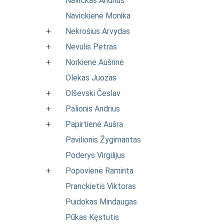
Navickas Andrius
Navickienė Monika
+
Nekrošius Arvydas
+
Nevulis Petras
+
Norkienė Aušrinė
Olekas Juozas
+
Olševski Česlav
+
Palionis Andrius
+
Papirtienė Aušra
Pavilionis Žygimantas
Poderys Virgilijus
+
Popovienė Raminta
Pranckietis Viktoras
Puidokas Mindaugas
Pūkas Kęstutis