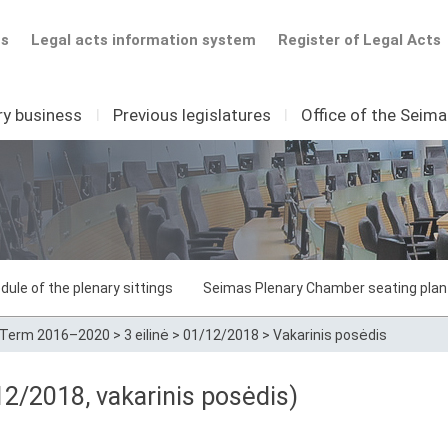
ts
Legal acts information system
Register of Legal Acts
ry business
I
Previous legislatures
I
Office of the Seim
dule of the plenary sittings
Seimas Plenary Chamber seating plan
Term 2016–2020
>
3 eilinė
>
01/12/2018
>
Vakarinis posėdis
/12/2018, vakarinis posėdis)