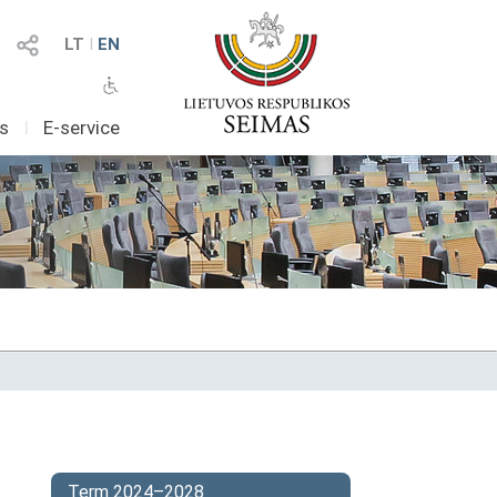
LT
I
EN
as
I
E-service
Term 2024–2028