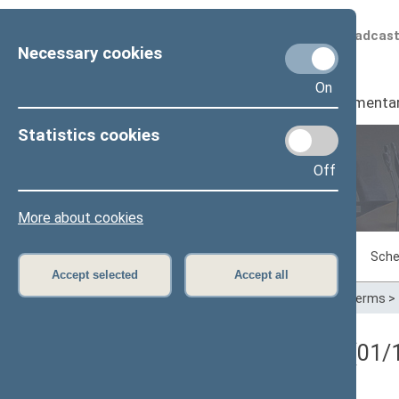
Scheduled broadcas
Necessary cookies
On
Seimas
I
Parliamenta
Statistics cookies
Off
Plenary sittings
More about cookies
Sitting in progress
Plenary sittings
Sche
Accept selected
Accept all
Home
>
Plenary sittings
>
Parliamentary terms
>
Registracijos rezultatai (01