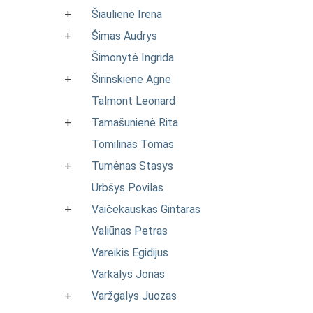
+
Šiaulienė Irena
+
Šimas Audrys
Šimonytė Ingrida
+
Širinskienė Agnė
Talmont Leonard
+
Tamašunienė Rita
Tomilinas Tomas
+
Tumėnas Stasys
Urbšys Povilas
+
Vaičekauskas Gintaras
Valiūnas Petras
Vareikis Egidijus
Varkalys Jonas
+
Varžgalys Juozas