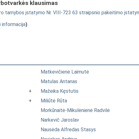
rbotvarkės klausimas
o tarnybos įstatymo Nr. VIII-723 63 straipsnio pakeitimo įstat
i informacija
)
Matkevičienė Laimutė
Matulas Antanas
+
Mažeika Kęstutis
+
Miliūtė Rūta
Morkūnaitė-Mikulėnienė Radvilė
Narkevič Jaroslav
Nausėda Alfredas Stasys