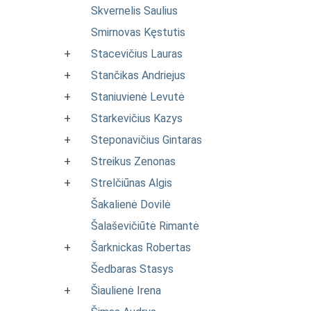
Skvernelis Saulius
Smirnovas Kęstutis
+
Stacevičius Lauras
+
Stančikas Andriejus
+
Staniuvienė Levutė
+
Starkevičius Kazys
+
Steponavičius Gintaras
+
Streikus Zenonas
+
Strelčiūnas Algis
Šakalienė Dovilė
Šalaševičiūtė Rimantė
+
Šarknickas Robertas
Šedbaras Stasys
+
Šiaulienė Irena