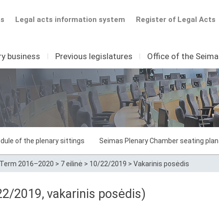
ts
Legal acts information system
Register of Legal Acts
ry business
I
Previous legislatures
I
Office of the Seim
dule of the plenary sittings
Seimas Plenary Chamber seating plan
Term 2016–2020
>
7 eilinė
>
10/22/2019
>
Vakarinis posėdis
/22/2019, vakarinis posėdis)