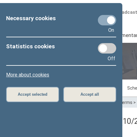
Scheduled broadcas
Necessary cookies
On
Seimas
I
Parliamenta
Statistics cookies
Off
Plenary sittings
More about cookies
Sitting in progress
Plenary sittings
Sche
Accept selected
Accept all
Home
>
Plenary sittings
>
Parliamentary terms
>
Registracijos rezultatai (10