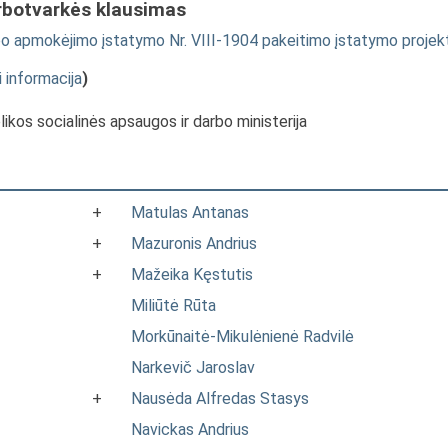
rbotvarkės klausimas
rbo apmokėjimo įstatymo Nr. VIII-1904 pakeitimo įstatymo projek
i informacija
)
likos socialinės apsaugos ir darbo ministerija
+
Matulas Antanas
+
Mazuronis Andrius
+
Mažeika Kęstutis
Miliūtė Rūta
Morkūnaitė-Mikulėnienė Radvilė
Narkevič Jaroslav
+
Nausėda Alfredas Stasys
Navickas Andrius