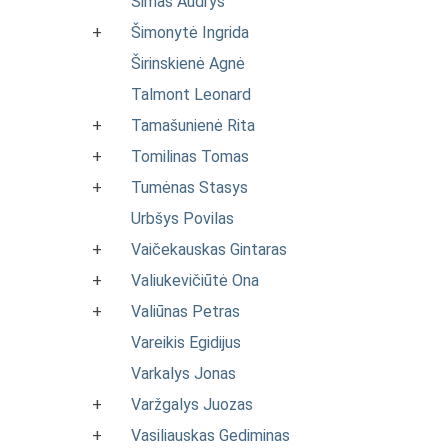
Šimas Audrys
+
Šimonytė Ingrida
Širinskienė Agnė
Talmont Leonard
+
Tamašunienė Rita
+
Tomilinas Tomas
+
Tumėnas Stasys
Urbšys Povilas
+
Vaičekauskas Gintaras
+
Valiukevičiūtė Ona
+
Valiūnas Petras
Vareikis Egidijus
Varkalys Jonas
+
Varžgalys Juozas
+
Vasiliauskas Gediminas