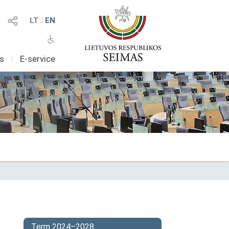
LT
I
EN
as
I
E-service
Term 2024–2028