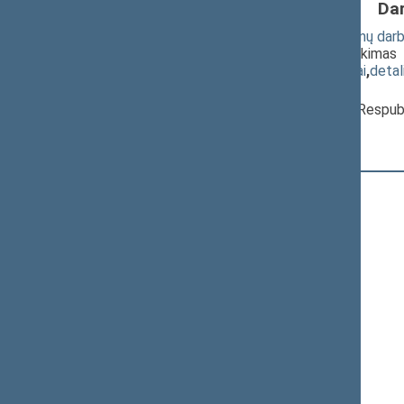
Da
Valstybės politikų ir valstybės pareigūnų da
(nauja redakcija) (Nr. XIIIP-4026)
; pateikimas
(
dokumento tekstas
,
susiję dokumentai
,
detal
Pranešėjas(-ai):
Linas Kukuraitis
, Ministras, Lietuvos Respub
Registracijos laikas:
14:58:05
Registruota Seimo narių:
81
iš
141
+
Ačienė Vida
Adomėnas Mantas
Alekna Virgilijus
+
Aleknaitė Abramikienė Vilija
+
Andrikis Rimas
Anušauskas Arvydas
Armonaitė Aušrinė
Ažubalis Audronius