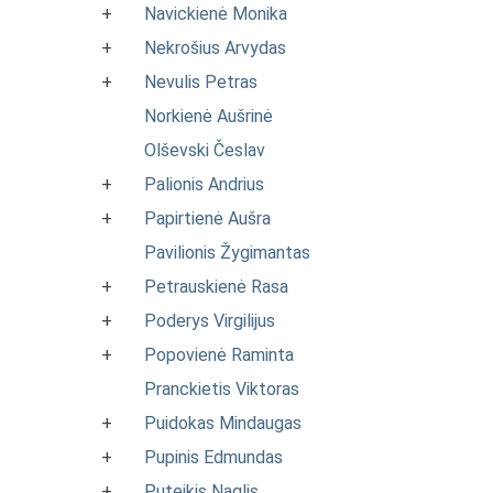
+
Navickienė Monika
+
Nekrošius Arvydas
+
Nevulis Petras
Norkienė Aušrinė
Olševski Česlav
+
Palionis Andrius
+
Papirtienė Aušra
Pavilionis Žygimantas
+
Petrauskienė Rasa
+
Poderys Virgilijus
+
Popovienė Raminta
Pranckietis Viktoras
+
Puidokas Mindaugas
+
Pupinis Edmundas
+
Puteikis Naglis