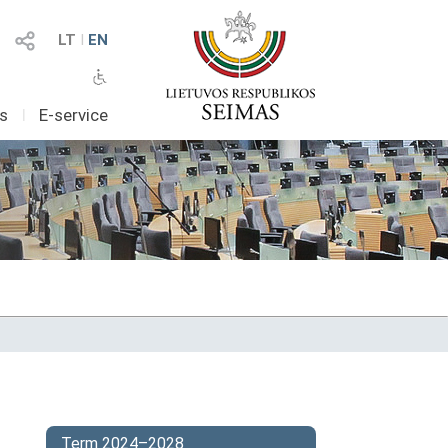
LT
I
EN
as
I
E-service
Term 2024–2028