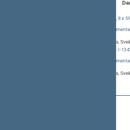
Da
Farmacijos įstatymo Nr. X-709 2, 8 ir 5
svarstymas
(
dokumento tekstas
,
susiję dokumenta
Pranešėjas(-ai):
Antanas Vinkus
, Komiteto narys, Sve
Sveikatos draudimo įstatymo Nr. I-1343
svarstymas
(
dokumento tekstas
,
susiję dokumenta
Pranešėjas(-ai):
Antanas Vinkus
, Komiteto narys, Sve
Registracijos laikas:
19:28:40
Registruota Seimo narių:
80
iš
140
+
Ačienė Vida
+
Adomėnas Mantas
Alekna Virgilijus
Aleknaitė Abramikienė Vilija