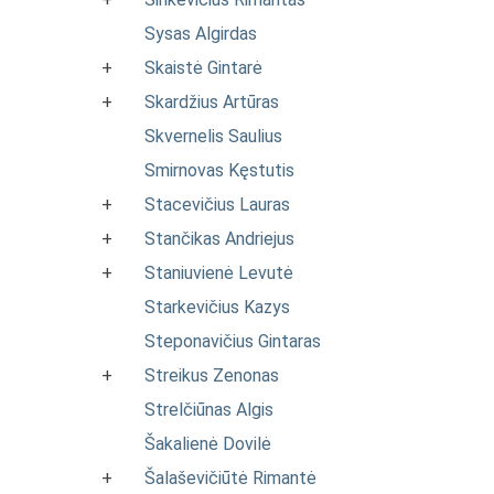
Sysas Algirdas
+
Skaistė Gintarė
+
Skardžius Artūras
Skvernelis Saulius
Smirnovas Kęstutis
+
Stacevičius Lauras
+
Stančikas Andriejus
+
Staniuvienė Levutė
Starkevičius Kazys
Steponavičius Gintaras
+
Streikus Zenonas
Strelčiūnas Algis
Šakalienė Dovilė
+
Šalaševičiūtė Rimantė