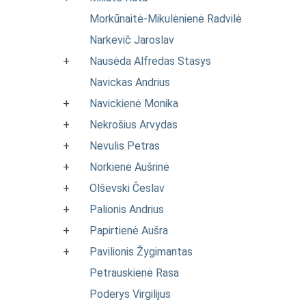
Morkūnaitė-Mikulėnienė Radvilė
Narkevič Jaroslav
+
Nausėda Alfredas Stasys
Navickas Andrius
+
Navickienė Monika
+
Nekrošius Arvydas
+
Nevulis Petras
+
Norkienė Aušrinė
+
Olševski Česlav
+
Palionis Andrius
+
Papirtienė Aušra
+
Pavilionis Žygimantas
Petrauskienė Rasa
Poderys Virgilijus