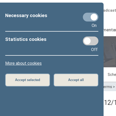
Scheduled broadcas
Necessary cookies
On
Seimas
I
Parliamenta
Statistics cookies
Off
Plenary sittings
More about cookies
Sitting in progress
Plenary sittings
Sche
Accept selected
Accept all
Home
>
Plenary sittings
>
Parliamentary terms
>
Registracijos rezultatai (12