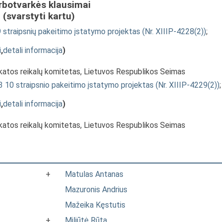
rbotvarkės klausimai
(svarstyti kartu)
9 straipsnių pakeitimo įstatymo projektas (Nr. XIIIP-4228(2))
;
i
,
detali informacija
)
ikatos reikalų komitetas, Lietuvos Respublikos Seimas
 10 straipsnio pakeitimo įstatymo projektas (Nr. XIIIP-4229(2))
;
i
,
detali informacija
)
ikatos reikalų komitetas, Lietuvos Respublikos Seimas
+
Matulas Antanas
Mazuronis Andrius
Mažeika Kęstutis
+
Miliūtė Rūta