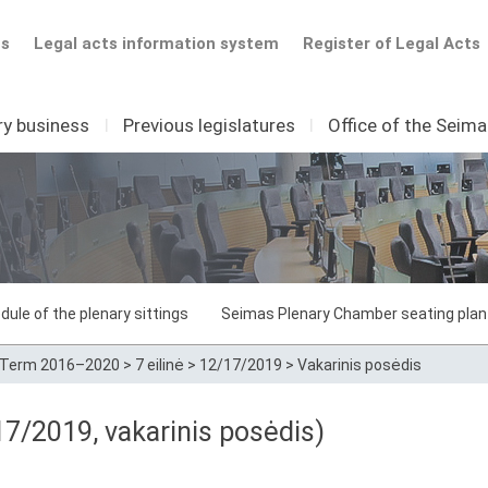
ts
Legal acts information system
Register of Legal Acts
ry business
I
Previous legislatures
I
Office of the Seim
dule of the plenary sittings
Seimas Plenary Chamber seating plan
Term 2016–2020
>
7 eilinė
>
12/17/2019
>
Vakarinis posėdis
/17/2019, vakarinis posėdis)