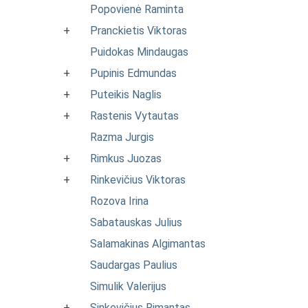
Popovienė Raminta
+
Pranckietis Viktoras
Puidokas Mindaugas
+
Pupinis Edmundas
+
Puteikis Naglis
+
Rastenis Vytautas
Razma Jurgis
+
Rimkus Juozas
+
Rinkevičius Viktoras
Rozova Irina
Sabatauskas Julius
Salamakinas Algimantas
Saudargas Paulius
Simulik Valerijus
+
Sinkevičius Rimantas