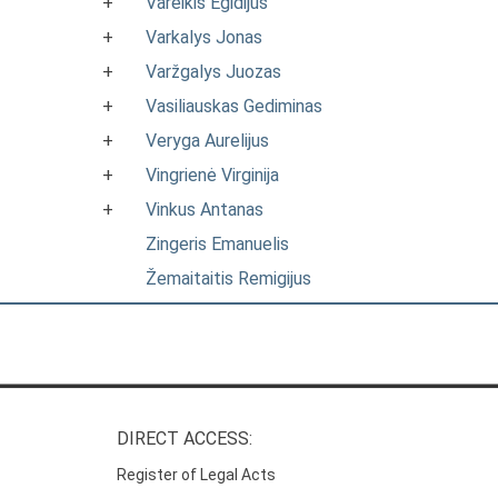
+
Vareikis Egidijus
+
Varkalys Jonas
+
Varžgalys Juozas
+
Vasiliauskas Gediminas
+
Veryga Aurelijus
+
Vingrienė Virginija
+
Vinkus Antanas
Zingeris Emanuelis
Žemaitaitis Remigijus
DIRECT ACCESS:
Register of Legal Acts