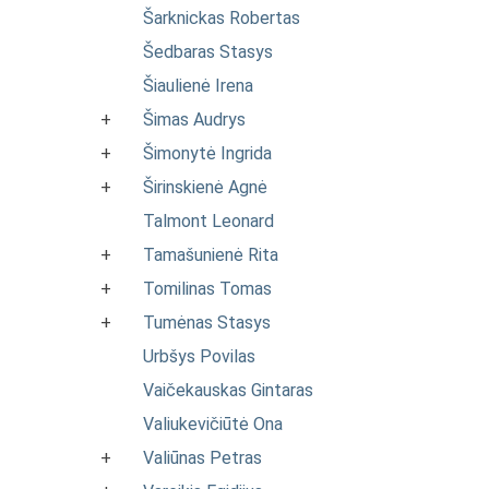
Šarknickas Robertas
Šedbaras Stasys
Šiaulienė Irena
+
Šimas Audrys
+
Šimonytė Ingrida
+
Širinskienė Agnė
Talmont Leonard
+
Tamašunienė Rita
+
Tomilinas Tomas
+
Tumėnas Stasys
Urbšys Povilas
Vaičekauskas Gintaras
Valiukevičiūtė Ona
+
Valiūnas Petras