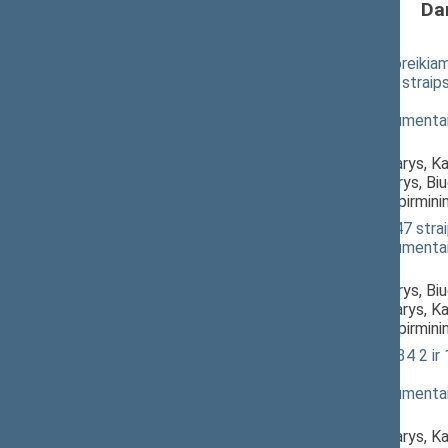
Da
Žemės paėmimo visuomenės poreikiams 
Nr. XI-1307 2, 4, 5, 6, 7, 8, 10, 13 stra
svarstymas
(
dokumento tekstas
,
susiję dokumenta
Pranešėjas(-ai):
Jonas Gudauskas
, Komiteto narys, K
Vytautas Mitalas
, Komiteto narys, Bi
Kazys Starkevičius
, Komiteto pirmin
Žemės įstatymo Nr. I-446 23 ir 47 stra
(
dokumento tekstas
,
susiję dokumenta
Pranešėjas(-ai):
Vytautas Mitalas
, Komiteto narys, Bi
Jonas Gudauskas
, Komiteto narys, K
Kazys Starkevičius
, Komiteto pirmin
Žemės gelmių įstatymo Nr. I-1034 2 ir 
svarstymas
(
dokumento tekstas
,
susiję dokumenta
Pranešėjas(-ai):
Jonas Gudauskas
, Komiteto narys, K