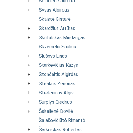
+
Sejonienė Jurgita
+
Sysas Algirdas
Skaistė Gintarė
+
Skardžius Artūras
+
Skritulskas Mindaugas
Skvernelis Saulius
+
Slušnys Linas
+
Starkevičius Kazys
+
Stončaitis Algirdas
+
Streikus Zenonas
+
Strelčiūnas Algis
+
Surplys Giedrius
+
Šakalienė Dovilė
Šalaševičiūtė Rimantė
+
Šarknickas Robertas