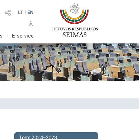
LT
I
EN
as
I
E-service
Term 2024–2028