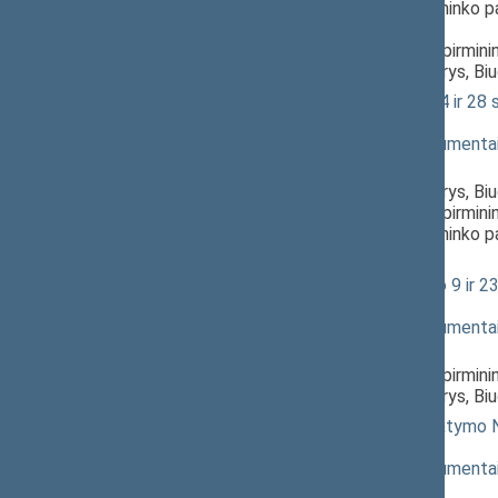
Aidas Gedvilas
, Komiteto pirmininko 
Seimas,
Kazys Starkevičius
, Komiteto pirmin
Vytautas Mitalas
, Komiteto narys, Bi
Statybos įstatymo Nr. I-1240 24 ir 28 
svarstymas
(
dokumento tekstas
,
susiję dokumenta
Pranešėjas(-ai):
Vytautas Mitalas
, Komiteto narys, Bi
Kazys Starkevičius
, Komiteto pirmin
Aidas Gedvilas
, Komiteto pirmininko 
Seimas
Geležinkelių transporto kodekso 9 ir 23
svarstymas
(
dokumento tekstas
,
susiję dokumenta
Pranešėjas(-ai):
Kazys Starkevičius
, Komiteto pirmin
Vytautas Mitalas
, Komiteto narys, Bi
Gyventojų pajamų mokesčio įstatymo Nr
55(3))
; svarstymas
(
dokumento tekstas
,
susiję dokumenta
Pranešėjas(-ai):