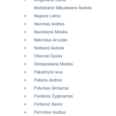
Morkūnaitė-Mikulėnienė Radvilė
+
Nagienė Laima
+
Navickas Andrius
+
Navickienė Monika
+
Nekrošius Arvydas
+
Norkienė Aušrinė
+
Olševski Česlav
+
Ošmianskienė Monika
+
Pakarklytė Ieva
+
Palionis Andrius
+
Paluckas Gintautas
+
Pavilionis Žygimantas
+
Petkevič Beata
+
Petrošius Audrius