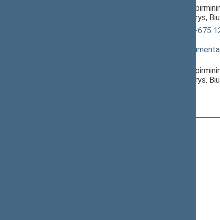
Kazys Starkevičius
, Komiteto pirmin
Vytautas Mitalas
, Komiteto narys, Bi
Pelno mokesčio įstatymo Nr. IX-675 12
svarstymas
(
dokumento tekstas
,
susiję dokumenta
Pranešėjas(-ai):
Kazys Starkevičius
, Komiteto pirmin
Vytautas Mitalas
, Komiteto narys, Bi
Registracijos laikas:
13:00:09
Registruota Seimo narių:
130
iš
141
+
Adomaitis Kasparas
+
Alekna Virgilijus
+
Aleknaitė Abramikienė Vilija
+
Andrikienė Laima Liucija
+
Anušauskas Arvydas
+
Armonaitė Aušrinė
+
Asanavičiūtė Dalia