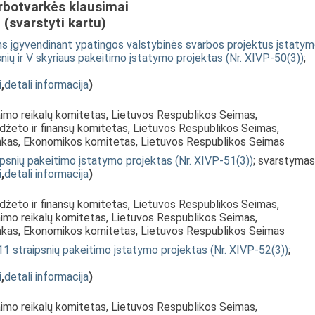
rbotvarkės klausimai
(svarstyti kartu)
įgyvendinant ypatingos valstybinės svarbos projektus įstaty
ipsnių ir V skyriaus pakeitimo įstatymo projektas (Nr. XIVP-50(3))
;
i
,
detali informacija
)
aimo reikalų komitetas, Lietuvos Respublikos Seimas,
udžeto ir finansų komitetas, Lietuvos Respublikos Seimas,
inkas, Ekonomikos komitetas, Lietuvos Respublikos Seimas
ipsnių pakeitimo įstatymo projektas (Nr. XIVP-51(3))
; svarstymas
i
,
detali informacija
)
udžeto ir finansų komitetas, Lietuvos Respublikos Seimas,
aimo reikalų komitetas, Lietuvos Respublikos Seimas,
inkas, Ekonomikos komitetas, Lietuvos Respublikos Seimas
11 straipsnių pakeitimo įstatymo projektas (Nr. XIVP-52(3))
;
i
,
detali informacija
)
aimo reikalų komitetas, Lietuvos Respublikos Seimas,