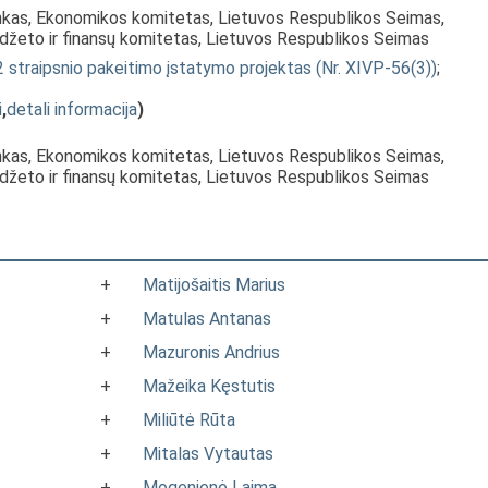
inkas, Ekonomikos komitetas, Lietuvos Respublikos Seimas,
udžeto ir finansų komitetas, Lietuvos Respublikos Seimas
 straipsnio pakeitimo įstatymo projektas (Nr. XIVP-56(3))
;
i
,
detali informacija
)
inkas, Ekonomikos komitetas, Lietuvos Respublikos Seimas,
udžeto ir finansų komitetas, Lietuvos Respublikos Seimas
+
Matijošaitis Marius
+
Matulas Antanas
+
Mazuronis Andrius
+
Mažeika Kęstutis
+
Miliūtė Rūta
+
Mitalas Vytautas
+
Mogenienė Laima