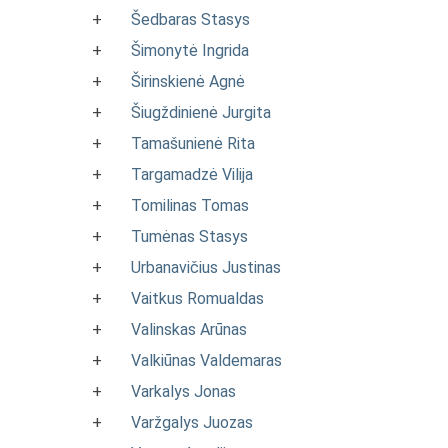
+
Šedbaras Stasys
+
Šimonytė Ingrida
+
Širinskienė Agnė
+
Šiugždinienė Jurgita
+
Tamašunienė Rita
+
Targamadzė Vilija
+
Tomilinas Tomas
+
Tumėnas Stasys
+
Urbanavičius Justinas
+
Vaitkus Romualdas
+
Valinskas Arūnas
+
Valkiūnas Valdemaras
+
Varkalys Jonas
+
Varžgalys Juozas