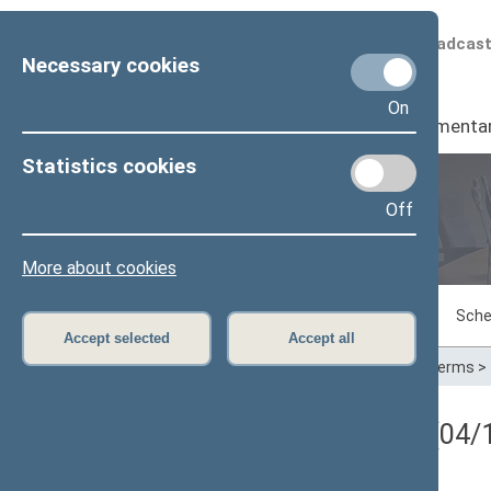
Scheduled broadcas
Necessary cookies
On
Seimas
I
Parliamenta
Statistics cookies
Off
Plenary sittings
More about cookies
Sitting in progress
Plenary sittings
Sche
Accept selected
Accept all
Home
>
Plenary sittings
>
Parliamentary terms
>
Registracijos rezultatai (04/