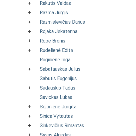
+
Rakutis Valdas
+
Razma Jurgis
+
Razmislevičius Darius
+
Rojaka Jekaterina
+
Ropė Bronis
+
Rudelienė Edita
Ruginienė Inga
+
Sabatauskas Julius
Sabutis Eugenijus
+
Sadauskis Tadas
Savickas Lukas
+
Sejonienė Jurgita
+
Sinica Vytautas
+
Sinkevičius Rimantas
+
Sysas Algirdas