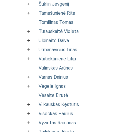
+
Šuklin Jevgenij
+
Tamašunienė Rita
Tomilinas Tomas
+
Turauskaitė Violeta
+
Ulbinaitė Daiva
+
Urmanavičius Linas
+
Vaitiekūnienė Lilija
Valinskas Arūnas
+
Varnas Dainius
+
Vėgėlė Ignas
Vėsaitė Birutė
+
Vilkauskas Kęstutis
+
Visockas Paulius
+
Vyžintas Ramūnas
+
Zailskienė Jūratė