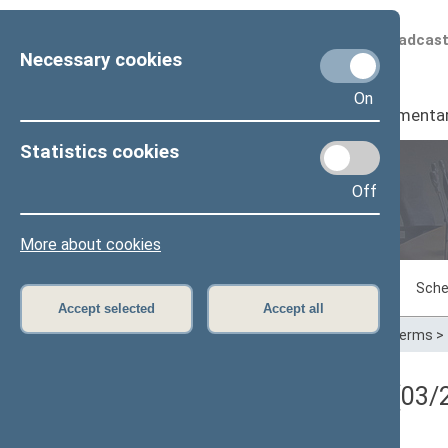
Scheduled broadcas
Necessary cookies
On
Seimas
I
Parliamenta
Statistics cookies
Off
Plenary sittings
More about cookies
Sitting in progress
Plenary sittings
Sche
Accept selected
Accept all
Home
>
Plenary sittings
>
Parliamentary terms
>
Registracijos rezultatai (03