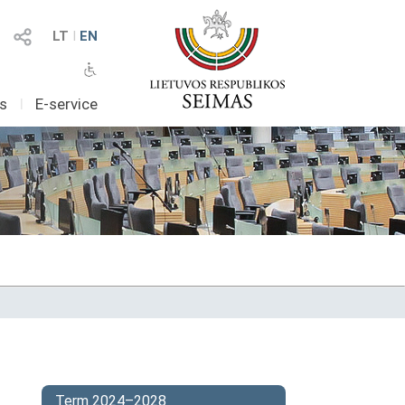
LT
I
EN
as
I
E-service
Term 2024–2028