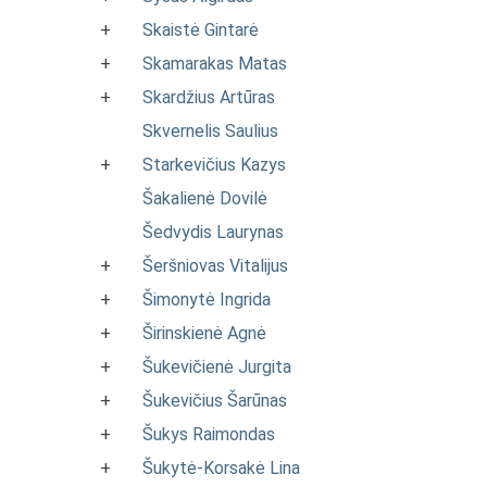
+
Skaistė Gintarė
+
Skamarakas Matas
+
Skardžius Artūras
Skvernelis Saulius
+
Starkevičius Kazys
Šakalienė Dovilė
Šedvydis Laurynas
+
Šeršniovas Vitalijus
+
Šimonytė Ingrida
+
Širinskienė Agnė
+
Šukevičienė Jurgita
+
Šukevičius Šarūnas
+
Šukys Raimondas
+
Šukytė-Korsakė Lina