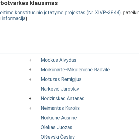
rbotvarkės klausimas
keitimo konstitucinio įstatymo projektas (Nr. XIVP-3844)
; pateik
i informacija
)
+
Mockus Alvydas
+
Morkūnaitė-Mikulėnienė Radvilė
+
Motuzas Remigijus
Narkevič Jaroslav
+
Nedzinskas Antanas
+
Neimantas Karolis
Norkienė Aušrinė
Olekas Juozas
Olševski Česlav