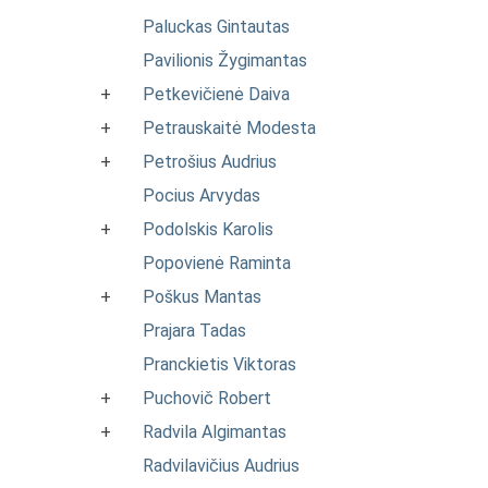
Paluckas Gintautas
Pavilionis Žygimantas
+
Petkevičienė Daiva
+
Petrauskaitė Modesta
+
Petrošius Audrius
Pocius Arvydas
+
Podolskis Karolis
Popovienė Raminta
+
Poškus Mantas
Prajara Tadas
Pranckietis Viktoras
+
Puchovič Robert
+
Radvila Algimantas
Radvilavičius Audrius