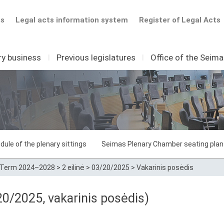
ts
Legal acts information system
Register of Legal Acts
ry business
I
Previous legislatures
I
Office of the Seim
dule of the plenary sittings
Seimas Plenary Chamber seating plan
Term 2024–2028
>
2 eilinė
>
03/20/2025
>
Vakarinis posėdis
/20/2025, vakarinis posėdis)