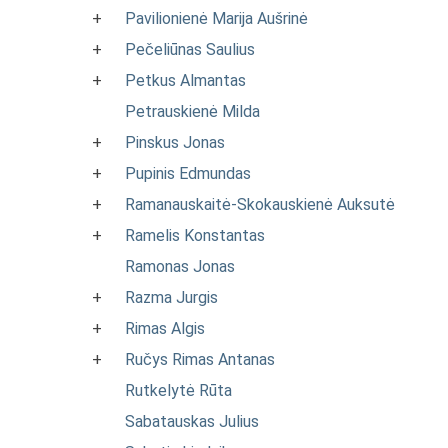
+
Pavilionienė Marija Aušrinė
+
Pečeliūnas Saulius
+
Petkus Almantas
Petrauskienė Milda
+
Pinskus Jonas
+
Pupinis Edmundas
+
Ramanauskaitė-Skokauskienė Auksutė
+
Ramelis Konstantas
Ramonas Jonas
+
Razma Jurgis
+
Rimas Algis
+
Ručys Rimas Antanas
Rutkelytė Rūta
Sabatauskas Julius