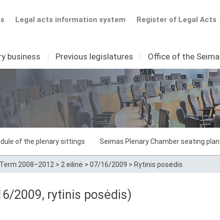
ts
Legal acts information system
Register of Legal Acts
ry business
I
Previous legislatures
I
Office of the Seim
dule of the plenary sittings
Seimas Plenary Chamber seating plan
Term 2008–2012
>
2 eilinė
>
07/16/2009
>
Rytinis posėdis
16/2009, rytinis posėdis)