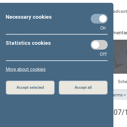
Scheduled broadcas
Necessary cookies
On
Seimas
I
Parliamenta
Statistics cookies
Off
Plenary sittings
More about cookies
Sitting in progress
Plenary sittings
Sche
Accept selected
Accept all
Home
>
Plenary sittings
>
Parliamentary terms
>
Registracijos rezultatai (07/