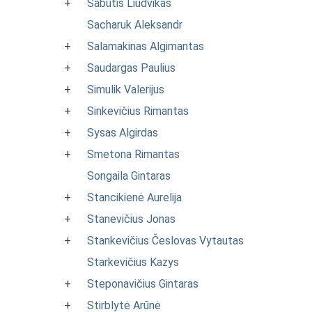
+
Sabutis Liudvikas
Sacharuk Aleksandr
+
Salamakinas Algimantas
+
Saudargas Paulius
+
Simulik Valerijus
+
Sinkevičius Rimantas
+
Sysas Algirdas
+
Smetona Rimantas
Songaila Gintaras
+
Stancikienė Aurelija
+
Stanevičius Jonas
+
Stankevičius Česlovas Vytautas
Starkevičius Kazys
+
Steponavičius Gintaras
+
Stirblytė Arūnė