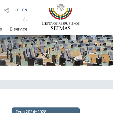
LT
I
EN
as
I
E-service
Term 2024–2028