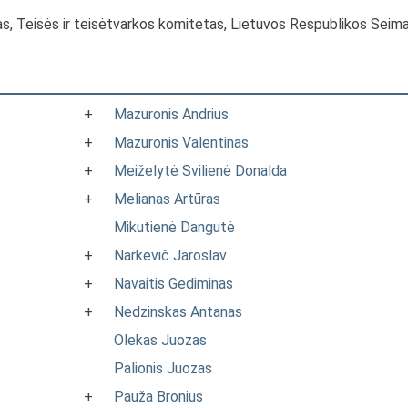
as, Teisės ir teisėtvarkos komitetas, Lietuvos Respublikos Seim
+
Mazuronis Andrius
+
Mazuronis Valentinas
+
Meiželytė Svilienė Donalda
+
Melianas Artūras
Mikutienė Dangutė
+
Narkevič Jaroslav
+
Navaitis Gediminas
+
Nedzinskas Antanas
Olekas Juozas
Palionis Juozas
+
Pauža Bronius