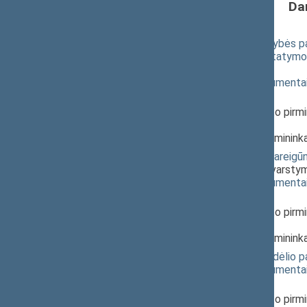
Da
Valstybės politikų, teisėjų, valstybės p
dydžio, taikomo 2009 metais, įstatym
svarstymas
(
dokumento tekstas
,
susiję dokumenta
Pranešėjas(-ai):
Vytautas Kurpuvesas
, Komiteto pirmi
Respublikos Seimas,
Stasys Šedbaras
, Komiteto pirminink
Valstybės politikų ir valstybės parei
PROJEKTAS (Nr. XIP-872(2))
; svarsty
(
dokumento tekstas
,
susiję dokumenta
Pranešėjas(-ai):
Vytautas Kurpuvesas
, Komiteto pirmi
Respublikos Seimas,
Stasys Šedbaras
, Komiteto pirminink
Teisėjų atlyginimų įstatymo priedėli
(
dokumento tekstas
,
susiję dokumenta
Pranešėjas(-ai):
Vytautas Kurpuvesas
, Komiteto pirmi