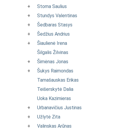
+
Stoma Saulius
+
Stundys Valentinas
+
Šedbaras Stasys
+
Šedžius Andrius
+
Šiaulienė Irena
Šilgalis Žilvinas
+
Šimėnas Jonas
+
Šukys Raimondas
Tamašauskas Erikas
Teišerskytė Dalia
Uoka Kazimieras
+
Urbanavičius Justinas
+
Užlytė Zita
+
Valinskas Arūnas