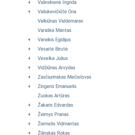
+
Valinskienė Ingrida
+
Valiukevičiūtė Ona
Valkiūnas Valdemaras
Varaška Mantas
+
Vareikis Egidijus
+
Vėsaitė Birutė
+
Veselka Julius
+
Vidžiūnas Arvydas
+
Zasčiurinskas Mečislovas
+
Zingeris Emanuelis
Zuokas Artūras
+
Žakaris Edvardas
+
Žeimys Pranas
+
Žiemelis Vidmantas
+
Žilinskas Rokas