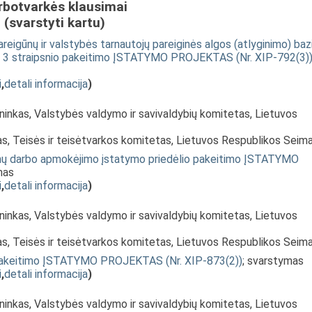
rbotvarkės klausimai
(svarstyti kartu)
areigūnų ir valstybės tarnautojų pareiginės algos (atlyginimo) baz
o 3 straipsnio pakeitimo ĮSTATYMO PROJEKTAS (Nr. XIP-792(3)
i
,
detali informacija
)
ninkas, Valstybės valdymo ir savivaldybių komitetas, Lietuvos
as, Teisės ir teisėtvarkos komitetas, Lietuvos Respublikos Seim
gūnų darbo apmokėjimo įstatymo priedėlio pakeitimo ĮSTATYMO
mas
i
,
detali informacija
)
ninkas, Valstybės valdymo ir savivaldybių komitetas, Lietuvos
as, Teisės ir teisėtvarkos komitetas, Lietuvos Respublikos Seim
o pakeitimo ĮSTATYMO PROJEKTAS (Nr. XIP-873(2))
; svarstymas
i
,
detali informacija
)
ninkas, Valstybės valdymo ir savivaldybių komitetas, Lietuvos