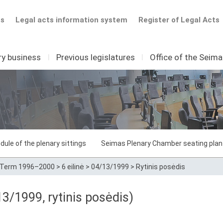
ts
Legal acts information system
Register of Legal Acts
ry business
I
Previous legislatures
I
Office of the Seim
dule of the plenary sittings
Seimas Plenary Chamber seating plan
Term 1996–2000
>
6 eilinė
>
04/13/1999
>
Rytinis posėdis
13/1999, rytinis posėdis)