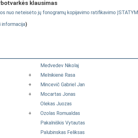
rbotvarkės klausimas
os nuo neteisėto jų fonogramų kopijavimo ratifikavimo ĮSTATY
i informacija
)
Medvedev Nikolaj
+
Melnikienė Rasa
+
Mincevič Gabriel Jan
+
Mocartas Jonas
Olekas Juozas
+
Ozolas Romualdas
Pakalniškis Vytautas
Palubinskas Feliksas