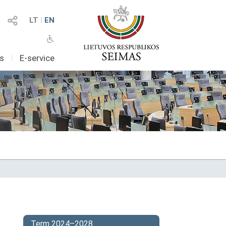
LT
I
EN
as
I
E-service
Term 2024–2028