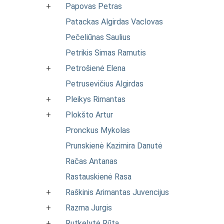
+
Papovas Petras
Patackas Algirdas Vaclovas
Pečeliūnas Saulius
Petrikis Simas Ramutis
+
Petrošienė Elena
Petrusevičius Algirdas
+
Pleikys Rimantas
+
Plokšto Artur
Pronckus Mykolas
Prunskienė Kazimira Danutė
Račas Antanas
Rastauskienė Rasa
+
Raškinis Arimantas Juvencijus
+
Razma Jurgis
+
Rutkelytė Rūta