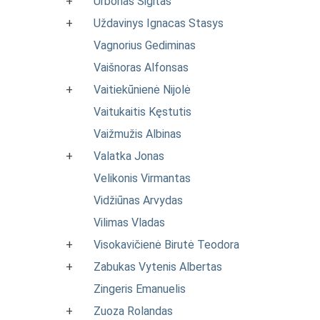
+
Urbonas Sigitas
+
Uždavinys Ignacas Stasys
Vagnorius Gediminas
Vaišnoras Alfonsas
+
Vaitiekūnienė Nijolė
Vaitukaitis Kęstutis
Vaižmužis Albinas
+
Valatka Jonas
Velikonis Virmantas
Vidžiūnas Arvydas
Vilimas Vladas
+
Visokavičienė Birutė Teodora
+
Zabukas Vytenis Albertas
Zingeris Emanuelis
+
Zuoza Rolandas