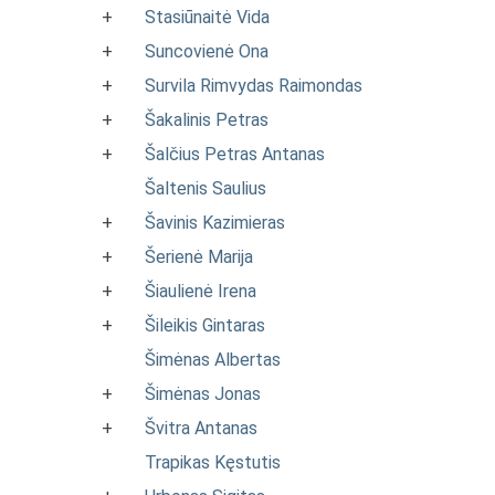
+
Stasiūnaitė Vida
+
Suncovienė Ona
+
Survila Rimvydas Raimondas
+
Šakalinis Petras
+
Šalčius Petras Antanas
Šaltenis Saulius
+
Šavinis Kazimieras
+
Šerienė Marija
+
Šiaulienė Irena
+
Šileikis Gintaras
Šimėnas Albertas
+
Šimėnas Jonas
+
Švitra Antanas
Trapikas Kęstutis