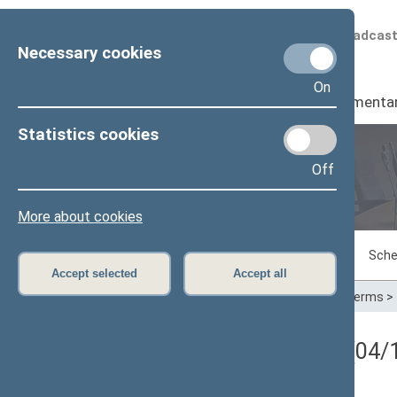
Scheduled broadcas
Necessary cookies
On
Seimas
I
Parliamenta
Statistics cookies
Off
Plenary sittings
More about cookies
Sitting in progress
Plenary sittings
Sche
Accept selected
Accept all
Home
>
Plenary sittings
>
Parliamentary terms
>
Registracijos rezultatai (04/