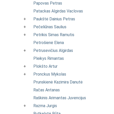
Papovas Petras
Patackas Algirdas Vaclovas
+
Paukštė Dainius Petras
+
Pečeliūnas Saulius
+
Petrikis Simas Ramutis
Petrošienė Elena
+
Petrusevičius Algirdas
Pleikys Rimantas
+
Plokšto Artur
+
Pronckus Mykolas
Prunskienė Kazimira Danutė
Račas Antanas
Raškinis Arimantas Juvencijus
+
Razma Jurgis
Rutkelytė Rūta