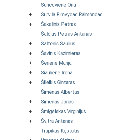
Suncovienė Ona
+
Survila Rimvydas Raimondas
+
Šakalinis Petras
Šalčius Petras Antanas
+
Šaltenis Saulius
+
Šavinis Kazimieras
+
Šerienė Marija
+
Šiaulienė Irena
+
Šileikis Gintaras
Šimėnas Albertas
+
Šimėnas Jonas
+
Šmigelskas Virginijus
+
Švitra Antanas
Trapikas Kęstutis