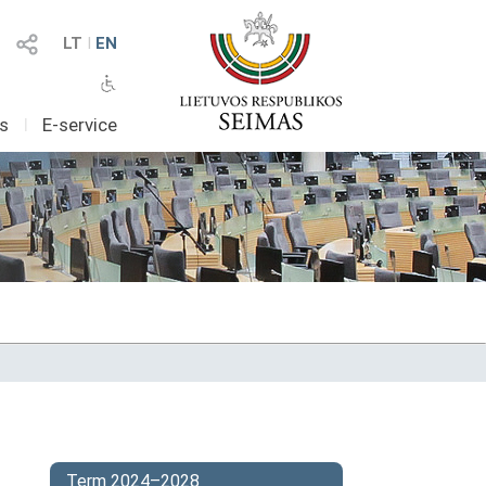
LT
I
EN
as
I
E-service
Term 2024–2028