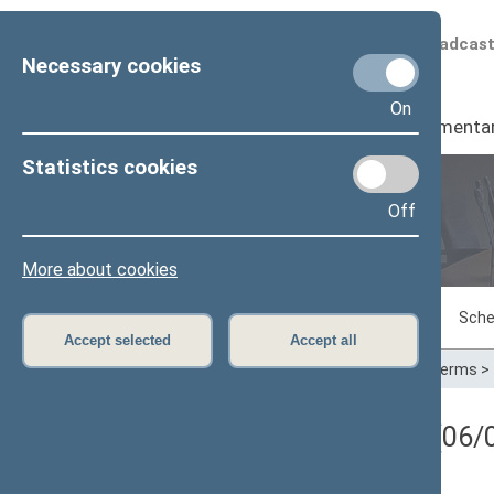
Scheduled broadcas
Necessary cookies
On
Seimas
I
Parliamenta
Statistics cookies
Off
Plenary sittings
More about cookies
Sitting in progress
Plenary sittings
Sche
Accept selected
Accept all
Home
>
Plenary sittings
>
Parliamentary terms
>
Registracijos rezultatai (06/