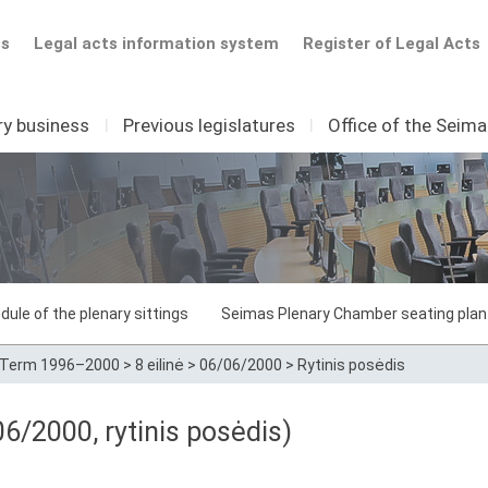
ts
Legal acts information system
Register of Legal Acts
ry business
I
Previous legislatures
I
Office of the Seim
dule of the plenary sittings
Seimas Plenary Chamber seating plan
Term 1996–2000
>
8 eilinė
>
06/06/2000
>
Rytinis posėdis
06/2000, rytinis posėdis)