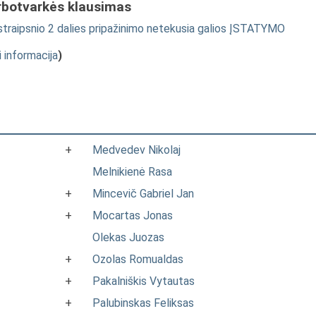
rbotvarkės klausimas
straipsnio 2 dalies pripažinimo netekusia galios ĮSTATYMO
i informacija
)
+
Medvedev Nikolaj
Melnikienė Rasa
+
Mincevič Gabriel Jan
+
Mocartas Jonas
Olekas Juozas
+
Ozolas Romualdas
+
Pakalniškis Vytautas
+
Palubinskas Feliksas