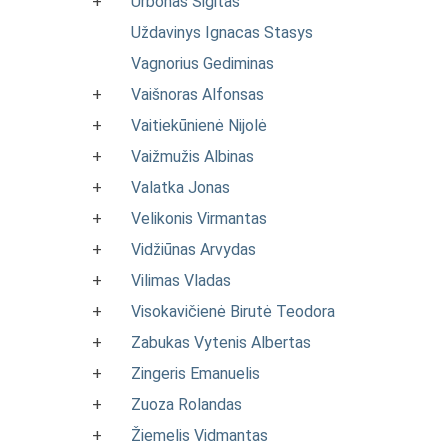
+
Urbonas Sigitas
Uždavinys Ignacas Stasys
Vagnorius Gediminas
+
Vaišnoras Alfonsas
+
Vaitiekūnienė Nijolė
+
Vaižmužis Albinas
+
Valatka Jonas
+
Velikonis Virmantas
+
Vidžiūnas Arvydas
+
Vilimas Vladas
+
Visokavičienė Birutė Teodora
+
Zabukas Vytenis Albertas
+
Zingeris Emanuelis
+
Zuoza Rolandas
+
Žiemelis Vidmantas