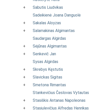
+
Sabutis Liudvikas
Sadeikienė Joana Danguolė
+
Sakalas Aloyzas
+
Salamakinas Algimantas
Saudargas Algirdas
+
Sėjūnas Algimantas
+
Senkevič Jan
Sysas Algirdas
+
Skrebys Kęstutis
+
Slavickas Sigitas
+
Smetona Rimantas
Stankevičius Česlovas Vytautas
+
Stasiškis Antanas Napoleonas
+
Stasiulevičius Alfredas Henrikas