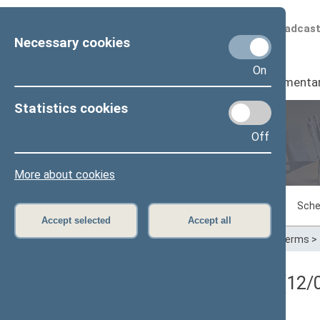
Scheduled broadcas
Necessary cookies
On
Seimas
I
Parliamenta
Statistics cookies
Off
Plenary sittings
More about cookies
Sitting in progress
Plenary sittings
Sche
Accept selected
Accept all
Home
>
Plenary sittings
>
Parliamentary terms
>
Registracijos rezultatai (12/