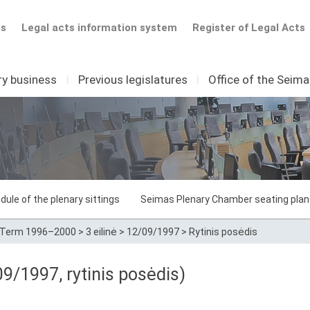
ts
Legal acts information system
Register of Legal Acts
ry business
I
Previous legislatures
I
Office of the Seim
dule of the plenary sittings
Seimas Plenary Chamber seating plan
Term 1996–2000
>
3 eilinė
>
12/09/1997
>
Rytinis posėdis
09/1997, rytinis posėdis)