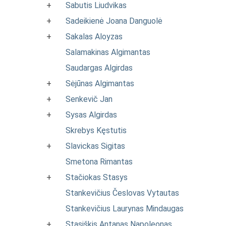
+
Sabutis Liudvikas
+
Sadeikienė Joana Danguolė
+
Sakalas Aloyzas
Salamakinas Algimantas
Saudargas Algirdas
+
Sėjūnas Algimantas
+
Senkevič Jan
+
Sysas Algirdas
Skrebys Kęstutis
+
Slavickas Sigitas
Smetona Rimantas
+
Stačiokas Stasys
Stankevičius Česlovas Vytautas
Stankevičius Laurynas Mindaugas
+
Stasiškis Antanas Napoleonas