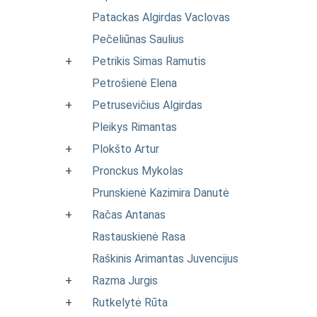
Patackas Algirdas Vaclovas
Pečeliūnas Saulius
+
Petrikis Simas Ramutis
Petrošienė Elena
+
Petrusevičius Algirdas
Pleikys Rimantas
+
Plokšto Artur
+
Pronckus Mykolas
Prunskienė Kazimira Danutė
+
Račas Antanas
Rastauskienė Rasa
Raškinis Arimantas Juvencijus
+
Razma Jurgis
+
Rutkelytė Rūta