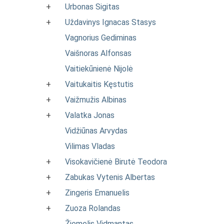
+
Urbonas Sigitas
+
Uždavinys Ignacas Stasys
Vagnorius Gediminas
Vaišnoras Alfonsas
Vaitiekūnienė Nijolė
+
Vaitukaitis Kęstutis
+
Vaižmužis Albinas
+
Valatka Jonas
Vidžiūnas Arvydas
Vilimas Vladas
+
Visokavičienė Birutė Teodora
+
Zabukas Vytenis Albertas
+
Zingeris Emanuelis
+
Zuoza Rolandas
Žiemelis Vidmantas