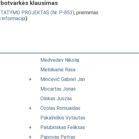
rbotvarkės klausimas
o ĮSTATYMO PROJEKTAS (Nr. P-853)
; priėmimas
i informacija
)
Medvedev Nikolaj
Melnikienė Rasa
+
Mincevič Gabriel Jan
Mocartas Jonas
Olekas Juozas
+
Ozolas Romualdas
Pakalniškis Vytautas
+
Palubinskas Feliksas
+
Papovas Petras