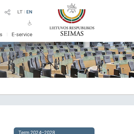
LT
I
EN
as
I
E-service
Term 2024–2028