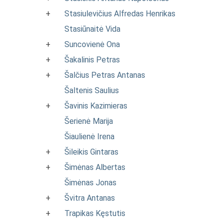
+
Stasiulevičius Alfredas Henrikas
Stasiūnaitė Vida
+
Suncovienė Ona
+
Šakalinis Petras
+
Šalčius Petras Antanas
Šaltenis Saulius
+
Šavinis Kazimieras
Šerienė Marija
Šiaulienė Irena
+
Šileikis Gintaras
+
Šimėnas Albertas
Šimėnas Jonas
+
Švitra Antanas
+
Trapikas Kęstutis