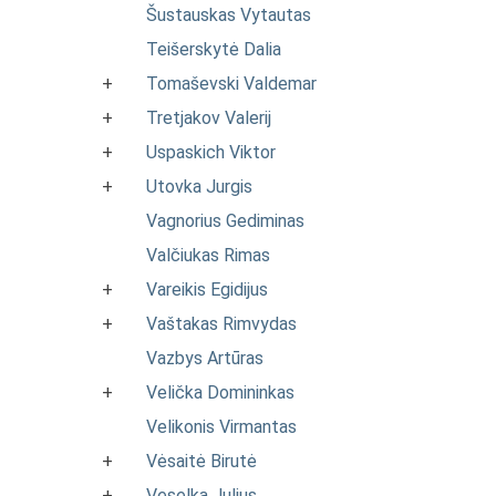
Šustauskas Vytautas
Teišerskytė Dalia
+
Tomaševski Valdemar
+
Tretjakov Valerij
+
Uspaskich Viktor
+
Utovka Jurgis
Vagnorius Gediminas
Valčiukas Rimas
+
Vareikis Egidijus
+
Vaštakas Rimvydas
Vazbys Artūras
+
Velička Domininkas
Velikonis Virmantas
+
Vėsaitė Birutė
+
Veselka Julius