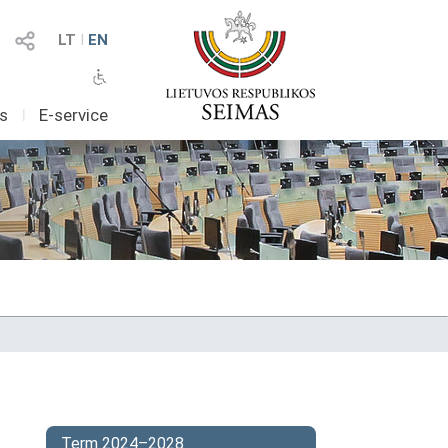
LT
I
EN
as
I
E-service
Term 2024–2028