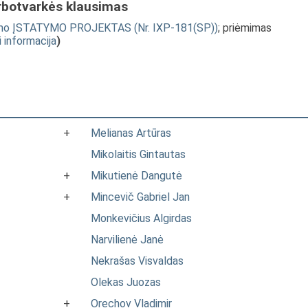
rbotvarkės klausimas
eitimo ĮSTATYMO PROJEKTAS (Nr. IXP-181(SP))
; priėmimas
i informacija
)
+
Melianas Artūras
Mikolaitis Gintautas
+
Mikutienė Dangutė
+
Mincevič Gabriel Jan
Monkevičius Algirdas
Narvilienė Janė
Nekrašas Visvaldas
Olekas Juozas
+
Orechov Vladimir