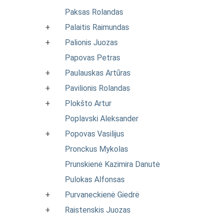
Paksas Rolandas
+
Palaitis Raimundas
+
Palionis Juozas
Papovas Petras
+
Paulauskas Artūras
+
Pavilionis Rolandas
+
Plokšto Artur
Poplavski Aleksander
+
Popovas Vasilijus
Pronckus Mykolas
Prunskienė Kazimira Danutė
Pulokas Alfonsas
+
Purvaneckienė Giedrė
+
Raistenskis Juozas