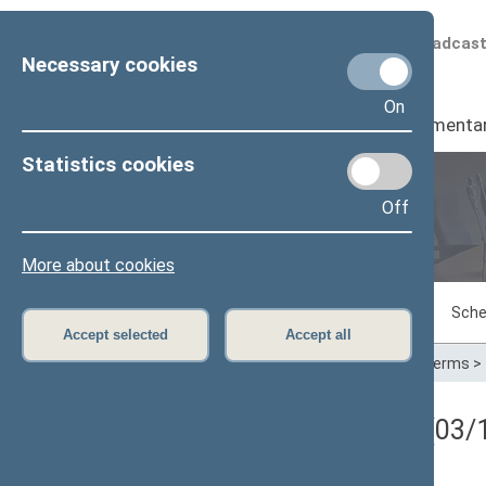
Scheduled broadcas
Necessary cookies
On
Seimas
I
Parliamenta
Statistics cookies
Off
Plenary sittings
More about cookies
Sitting in progress
Plenary sittings
Sche
Accept selected
Accept all
Home
>
Plenary sittings
>
Parliamentary terms
>
Registracijos rezultatai (03/