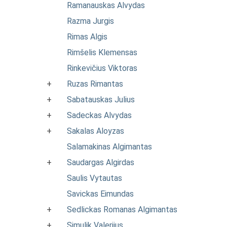
Ramanauskas Alvydas
Razma Jurgis
Rimas Algis
Rimšelis Klemensas
Rinkevičius Viktoras
+
Ruzas Rimantas
+
Sabatauskas Julius
+
Sadeckas Alvydas
+
Sakalas Aloyzas
Salamakinas Algimantas
+
Saudargas Algirdas
Saulis Vytautas
Savickas Eimundas
+
Sedlickas Romanas Algimantas
+
Simulik Valerijus