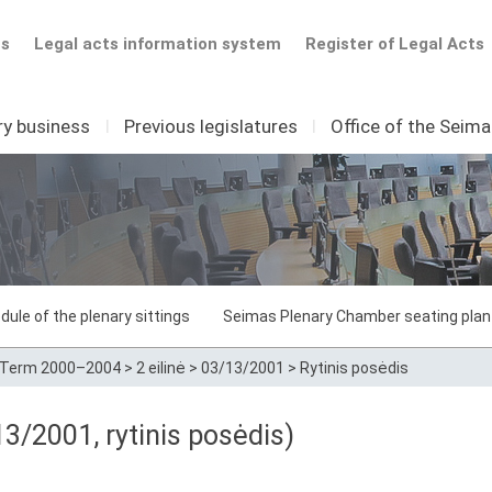
ts
Legal acts information system
Register of Legal Acts
ry business
I
Previous legislatures
I
Office of the Seim
dule of the plenary sittings
Seimas Plenary Chamber seating plan
Term 2000–2004
>
2 eilinė
>
03/13/2001
>
Rytinis posėdis
13/2001, rytinis posėdis)