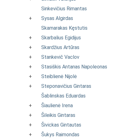
Sinkevičius Rimantas
+
Sysas Algirdas
Skamarakas Kęstutis
+
Skarbalius Egidijus
+
Skardžius Artūras
+
Stankevič Vaclov
+
Stasiškis Antanas Napoleonas
+
Steiblienė Nijolė
+
Steponavičius Gintaras
Šablinskas Eduardas
+
Šiaulienė Irena
+
Šileikis Gintaras
+
Šivickas Gintautas
+
Šukys Raimondas