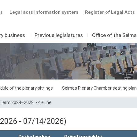
ts
Legal acts information system
Register of Legal Acts
ry business
I
Previous legislatures
I
Office of the Seim
dule of the plenary sittings
Seimas Plenary Chamber seating plan
Term 2024–2028
>
4 eilinė
0/2026 - 07/14/2026)
Darbotvarkės
Priimti projektai