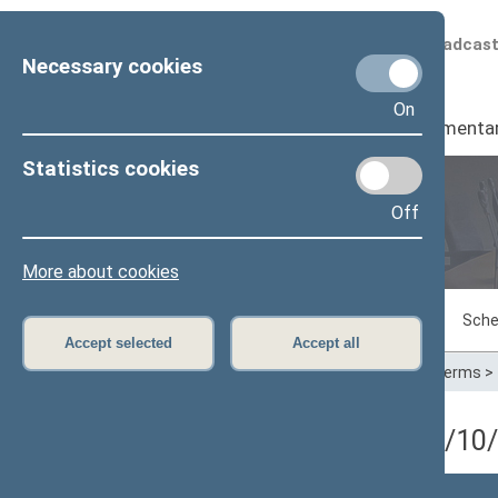
Scheduled broadcas
Necessary cookies
On
Seimas
I
Parliamenta
Statistics cookies
Off
Plenary sittings
More about cookies
Sitting in progress
Plenary sittings
Sche
Accept selected
Accept all
Home
>
Plenary sittings
>
Parliamentary terms
>
4 eilinė Seimo sesija (03/1
Posėdžio data
Posėdžiai