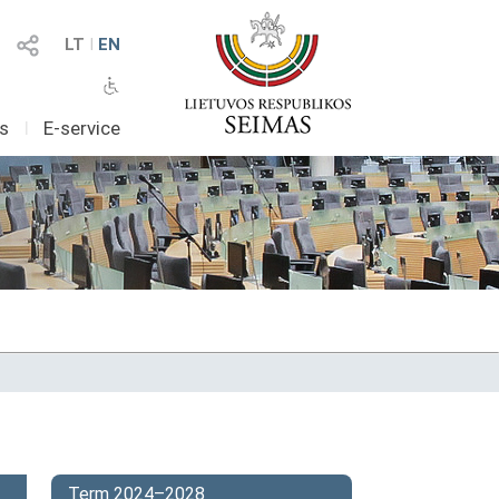
LT
I
EN
as
I
E-service
Term 2024–2028