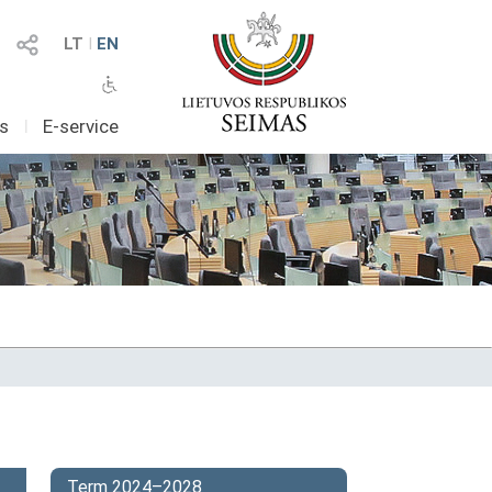
LT
I
EN
as
I
E-service
Term 2024–2028