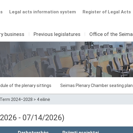
ts
Legal acts information system
Register of Legal Acts
ry business
I
Previous legislatures
I
Office of the Seim
dule of the plenary sittings
Seimas Plenary Chamber seating plan
Term 2024–2028
>
4 eilinė
0/2026 - 07/14/2026)
Darbotvarkės
Priimti projektai