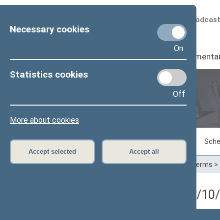
Scheduled broadcas
Necessary cookies
On
Seimas
I
Parliamenta
Statistics cookies
Off
Plenary sittings
More about cookies
Sitting in progress
Plenary sittings
Sche
Accept selected
Accept all
Home
>
Plenary sittings
>
Parliamentary terms
>
4 eilinė Seimo sesija (03/1
Posėdžio data
Posėdžiai