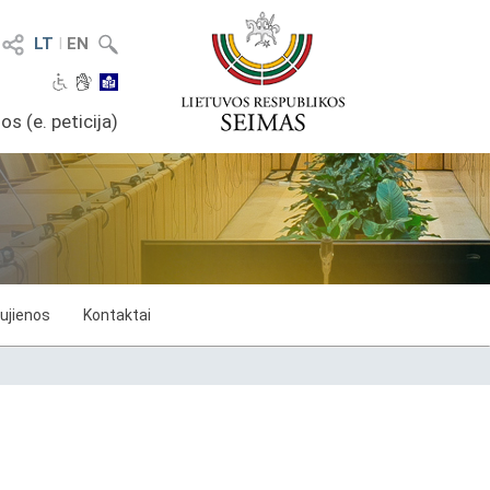
LT
I
EN
os (e. peticija)
ujienos
Kontaktai