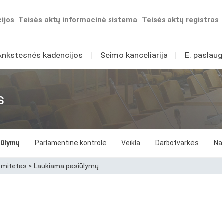
ijos
Teisės aktų informacinė sistema
Teisės aktų registras
Ankstesnės kadencijos
I
Seimo kanceliarija
I
E. paslaug
s
iūlymų
Parlamentinė kontrolė
Veikla
Darbotvarkės
Na
komitetas
>
Laukiama pasiūlymų