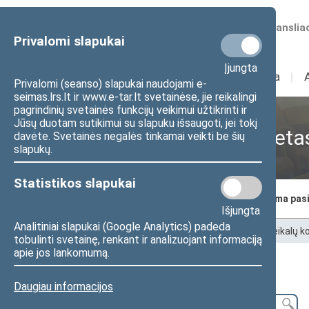
Numatomos transliac
Privalomi slapukai
Įjungta
Sudėtis
I
Veikla
I
Privalomi (seanso) slapukai naudojami e-
seimas.lrs.lt ir www.e-tar.lt svetainėse, jie reikalingi
pagrindinių svetainės funkcijų veikimui užtikrinti ir
Jūsų duotam sutikimui su slapuku išsaugoti, jei tokį
Kaimo reikalų komiteta
davėte. Svetainės negalės tinkamai veikti be šių
slapukų.
Statistikos slapukai
Komiteto nariai
Posėdžiai
Laukiama pas
Išjungta
Analitiniai slapukai (Google Analytics) padeda
Pradžia
>
Komitetai ir komisijos
>
Kaimo reikalų 
tobulinti svetainę, renkant ir analizuojant informaciją
apie jos lankomumą.
Laukiama pasiūlymų
Daugiau informacijos