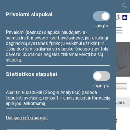
TAIS
TAR
LT
I
EN
Privalomi slapukai
Įjungta
Privalomi (seanso) slapukai naudojami e-
seimas.lrs.lt ir www.e-tar.lt svetainėse, jie reikalingi
pagrindinių svetainės funkcijų veikimui užtikrinti ir
Jūsų duotam sutikimui su slapuku išsaugoti, jei tokį
davėte. Svetainės negalės tinkamai veikti be šių
Teisėkūra
slapukų.
Statistikos slapukai
Išjungta
Analitiniai slapukai (Google Analytics) padeda
tobulinti svetainę, renkant ir analizuojant informaciją
Pradžia
>
Teisėkūra
>
Teisės aktų projektų rengimo darbo grupės
apie jos lankomumą.
Daugiau informacijos
Teisės aktų projektų rengimo darbo
grupės