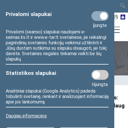
TAIS
TAR
LT
I
EN
Privalomi slapukai
Įjungta
Privalomi (seanso) slapukai naudojami e-
seimas.lrs.lt ir www.e-tar.lt svetainėse, jie reikalingi
pagrindinių svetainės funkcijų veikimui užtikrinti ir
Jūsų duotam sutikimui su slapuku išsaugoti, jei tokį
davėte. Svetainės negalės tinkamai veikti be šių
Seimo nariai
slapukų.
Statistikos slapukai
Pradžia
>
Seimo nariai
>
Pranešimai žiniasklaidai
Išjungta
Analitiniai slapukai (Google Analytics) padeda
tobulinti svetainę, renkant ir analizuojant informaciją
Seimo nario Algirdo Butkevičiaus pranešimas:
apie jos lankomumą.
„Po pokalbio su vidaus reikalų ministre liko daug
neatsakytų klausimų“
Daugiau informacijos
2021 m. rugsėjo 3 d. pranešimas žiniasklaidai