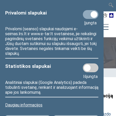
TAIS
TAR
LT
I
EN
Privalomi slapukai
Įjungta
Privalomi (seanso) slapukai naudojami e-
seimas.lrs.lt ir www.e-tar.lt svetainėse, jie reikalingi
pagrindinių svetainės funkcijų veikimui užtikrinti ir
Jūsų duotam sutikimui su slapuku išsaugoti, jei tokį
davėte. Svetainės negalės tinkamai veikti be šių
Seimo nariai
slapukų.
Statistikos slapukai
Pradžia
>
Seimo nariai
>
Pranešimai žiniasklaidai
Išjungta
Analitiniai slapukai (Google Analytics) padeda
tobulinti svetainę, renkant ir analizuojant informaciją
Seimo nario V. Sinicos pranešimas:
apie jos lankomumą.
parlamentaras siūlo Birželio sukilimo deklaraciją
Daugiau informacijos
20
25
m. birželio
23 d. pranešimas žiniasklaidai
(
Seimo
naujienos
●
Seimo nuotraukos
●
Seimo transliacijos ir vaizdo