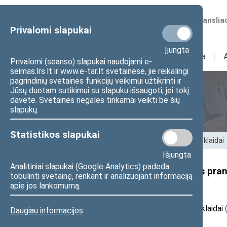
Numatomos transliac
Privalomi slapukai
Įjungta
Sudėtis
I
Veikla
I
Privalomi (seanso) slapukai naudojami e-
seimas.lrs.lt ir www.e-tar.lt svetainėse, jie reikalingi
pagrindinių svetainės funkcijų veikimui užtikrinti ir
Jūsų duotam sutikimui su slapuku išsaugoti, jei tokį
Seimo nariai
davėte. Svetainės negalės tinkamai veikti be šių
slapukų.
Statistikos slapukai
Pradžia
>
Seimo nariai
>
Pranešimai žiniasklaidai
Išjungta
Analitiniai slapukai (Google Analytics) padeda
Seimo nario D. Razmislevičiaus pra
tobulinti svetainę, renkant ir analizuojant informaciją
įvertinti jo elgesį“
apie jos lankomumą.
20
25
m. liepos 16 d. pranešimas žiniasklaidai
Daugiau informacijos