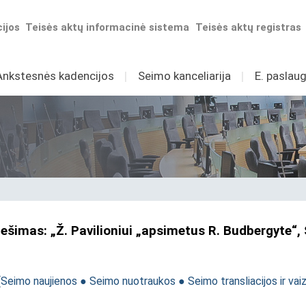
ijos
Teisės aktų informacinė sistema
Teisės aktų registras
Ankstesnės kadencijos
I
Seimo kanceliarija
I
E. paslaug
nešimas: „Ž. Pavilioniui „apsimetus R. Budbergyte“
(
Seimo naujienos
●
Seimo nuotraukos
●
Seimo transliacijos ir vai