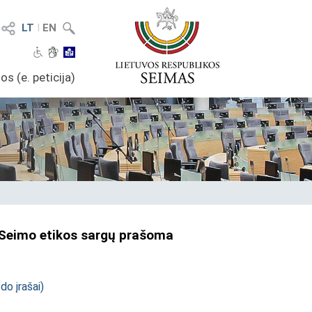
LT
I
EN
os (e. peticija)
, Seimo etikos sargų prašoma
zdo įrašai
)