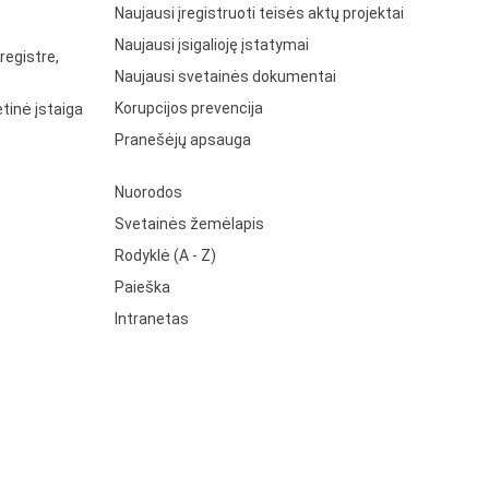
Naujausi įregistruoti teisės aktų projektai
Naujausi įsigalioję įstatymai
registre,
Naujausi svetainės dokumentai
Korupcijos prevencija
tinė įstaiga
Pranešėjų apsauga
Nuorodos
Svetainės žemėlapis
Rodyklė (A - Z)
Paieška
Intranetas