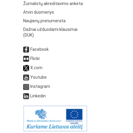
Žurnalistų akreditavimo anketa
Atviri duomenys
Naujienų prenumerata
Dažnai užduodami klausimai
(DUK)
Facebook
Flickr
X.com
Youtube
Instagram
Linkedin