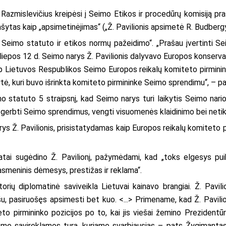
azmislevičius kreipėsi į Seimo Etikos ir procedūrų komisiją pr
prašytas kaip „apsimetinėjimas“ („Ž. Pavilionis apsimetė R. Budberg
 Seimo statuto ir etikos normų pažeidimo“. „Prašau įvertinti Sei
iepos 12 d. Seimo narys Ž. Pavilionis dalyvavo Europos konserva
aip Lietuvos Respublikos Seimo Europos reikalų komiteto pirmini
ytė, kuri buvo išrinkta komiteto pirmininke Seimo sprendimu“, – p
o statuto 5 straipsnį, kad Seimo narys turi laikytis Seimo nario
, gerbti Seimo sprendimus, vengti visuomenės klaidinimo bei netik
arys Ž. Pavilionis, prisistatydamas kaip Europos reikalų komiteto
tai sugėdino Ž. Pavilionį, pažymėdami, kad „toks elgesys puiki
asmeninis dėmesys, prestižas ir reklama“.
orių diplomatinė saviveikla Lietuvai kainavo brangiai. Ž. Pavilio
našu, pasiruošęs apsimesti bet kuo. <...> Primename, kad Ž. Pavil
o pirmininko pozicijos po to, kai jis viešai žemino Prezidentūros
tome savireklamos turą, kuriame svarbiausias – pats Žygimantas.