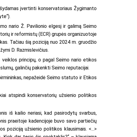
ašydamas įvertinti konservatoriaus Žygimanto
yte“).
mo nario Ž. Pavilionio elgesį ir galimą Seimo
torių ir reformistų (ECR) grupės organizuotoje
nkas. Tačiau šią poziciją nuo 2024 m. gruodžio
ažymi D. Razmislevičius.
 veiklos principų, o pagal Seimo nario etikos
slumų, galinčių pakenkti Seimo reputacijai.
 pirmininkas, nepažeidė Seimo statuto ir Etikos
ai atspindi konservatorių užsienio politikos
nis iš kailio neriasi, kad pasirodytų svarbus,
ionis praeitoje kadencijoje buvo savo partiečių
 poziciją užsienio politikos klausimais. <...>
 Kiek dar tęsis šis spektaklis?“ – klausiama