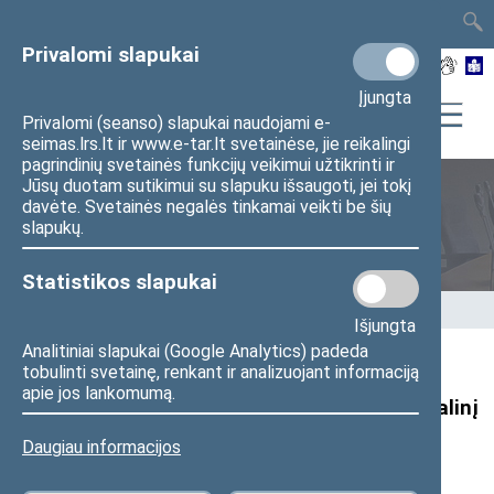
TAIS
TAR
LT
I
EN
Privalomi slapukai
Įjungta
Privalomi (seanso) slapukai naudojami e-
seimas.lrs.lt ir www.e-tar.lt svetainėse, jie reikalingi
pagrindinių svetainės funkcijų veikimui užtikrinti ir
Jūsų duotam sutikimui su slapuku išsaugoti, jei tokį
davėte. Svetainės negalės tinkamai veikti be šių
Seimo nariai
slapukų.
Statistikos slapukai
Pradžia
>
Seimo nariai
>
Pranešimai žiniasklaidai
Išjungta
Analitiniai slapukai (Google Analytics) padeda
tobulinti svetainę, renkant ir analizuojant informaciją
Seimo nario V. Sinicos pranešimas:
apie jos lankomumą.
parlamentaras siūlo Lietuvoje uždrausti ritualinį
gyvūnų skerdimą
Daugiau informacijos
202
5
m. lapkričio 13 d. pranešimas žiniasklaidai
(
Seimo