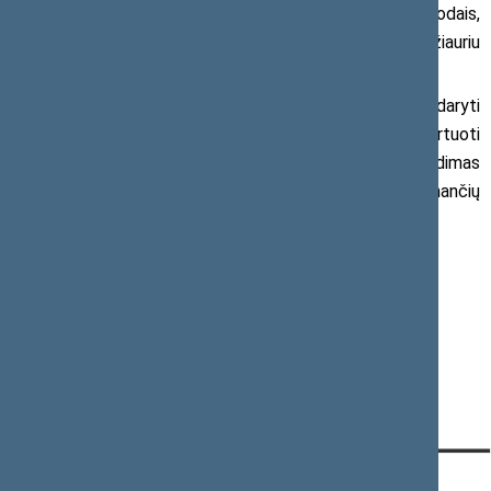
neapsvaiginus, religinėms apeigoms atlikti būtinais metodais,
jeigu šie gyvūnai skerdžiami skerdykloje“ nelaikomas žiauriu
elgesiu su gyvūnais ar jų kankinimu.
Įstatymo pakeitimas motyvuotas siekiu sudaryti
Lietuvos gamintojams geresnes galimybes eksportuoti
mėsos produkciją į musulmoniškų šalių rinkas. Sprendimas
tuomet susidūrė su griežta gyvūnų gerovę ginančių
organizacijų kritika.
Daugiau informacijos:
Vytautas Sinica
Tel. +370 616 19357
KONTAKTAI:
TIESIOGINĖ PRIEIGA:
PASLAUGOS: