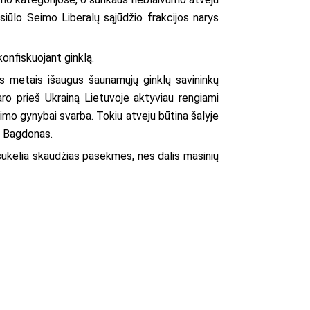
iūlo Seimo Liberalų sąjūdžio frakcijos narys
onfiskuojant ginklą.
ais metais išaugus šaunamųjų ginklų savininkų
ro prieš Ukrainą Lietuvoje aktyviau rengiami
gimo gynybai svarba. Tokiu atveju būtina šalyje
A. Bagdonas.
 sukelia skaudžias pasekmes, nes dalis masinių