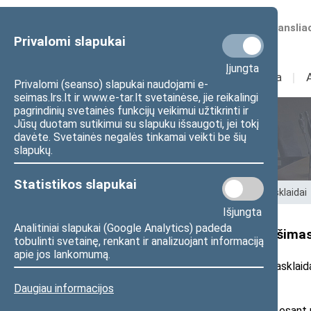
Numatomos transliac
Privalomi slapukai
Įjungta
Sudėtis
I
Veikla
I
Privalomi (seanso) slapukai naudojami e-
seimas.lrs.lt ir www.e-tar.lt svetainėse, jie reikalingi
pagrindinių svetainės funkcijų veikimui užtikrinti ir
Jūsų duotam sutikimui su slapuku išsaugoti, jei tokį
Seimo nariai
davėte. Svetainės negalės tinkamai veikti be šių
slapukų.
Statistikos slapukai
Pradžia
>
Seimo nariai
>
Pranešimai žiniasklaidai
Išjungta
Analitiniai slapukai (Google Analytics) padeda
Seimo nario A. Bagdono pranešimas
tobulinti svetainę, renkant ir analizuojant informaciją
apie jos lankomumą.
20
25
m. lapkričio 21 d. pranešimas žiniasklaid
Daugiau informacijos
Už ginklų ir šaudmenų nešiojimą esant