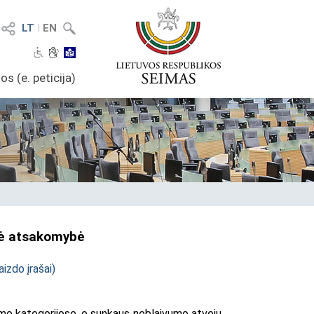
LT
I
EN
os (e. peticija)
nė atsakomybė
aizdo įrašai
)
umo kategorijose, o sunkaus neblaivumo atveju