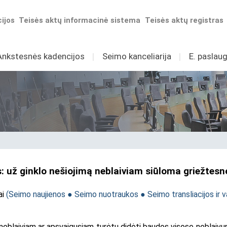
ijos
Teisės aktų informacinė sistema
Teisės aktų registras
Ankstesnės kadencijos
I
Seimo kanceliarija
I
E. paslaug
: už ginklo nešiojimą neblaiviam siūloma griežtes
ai
(
Seimo naujienos
●
Seimo nuotraukos
●
Seimo transliacijos ir v
 neblaiviam ar apsvaigusiam turėtų didėti baudos visose neblaiv