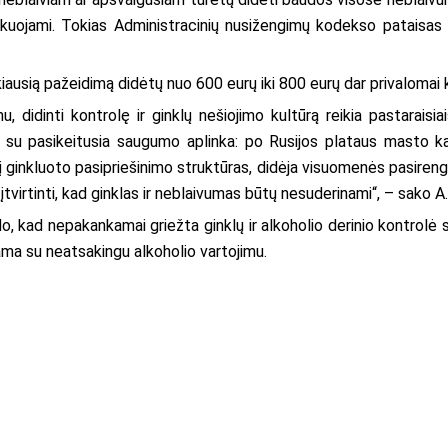
kuojami. Tokias Administracinių nusižengimų kodekso pataisas s
ausią pažeidimą didėtų nuo 600 eurų iki 800 eurų dar privalomai k
, didinti kontrolę ir ginklų nešiojimo kultūrą reikia pastaraisi
a su pasikeitusia saugumo aplinka: po Rusijos plataus masto ka
a į ginkluoto pasipriešinimo struktūras, didėja visuomenės pasiren
 įtvirtinti, kad ginklas ir neblaivumas būtų nesuderinami“, – sako 
do, kad nepakankamai griežta ginklų ir alkoholio derinio kontrolė
ama su neatsakingu alkoholio vartojimu.