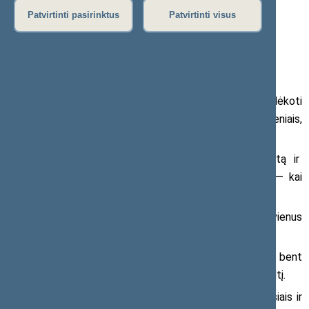
transliacijos ir vaizdo įrašai
)
Patvirtinti pasirinktus
Patvirtinti visus
Mielieji,
artėjant šventoms Kalėdoms pirmiausia noriu padėkoti
už tai, kad esame kartu, kad kuriame Lietuvą savo kasdieniais,
tyliais, bet labai svarbiais darbais.
Kalėdos sukviečia mus į šeimos, artimųjų ratą ir
primena, kad esame stiprūs tada, kai esame drauge — kai
palaikome, išklausome ir džiaugiamės vieni už kitus.
Noriu palinkėti, kad šventės sušildytų kiekvienus
namus ir kiekvieną iš jūsų.
Tegul kiekvienam iš jūsų Kalėdos padovanoja bent
mažą stebuklą — gerą žodį, netikėtą džiaugsmą, naują viltį.
Linkiu jums sveikatos, jaukių akimirkų su artimaisiais ir