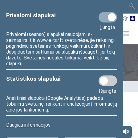
TAIS
TAR
LT
I
EN
Privalomi slapukai
Įjungta
Privalomi (seanso) slapukai naudojami e-
seimas.lrs.lt ir www.e-tar.lt svetainėse, jie reikalingi
pagrindinių svetainės funkcijų veikimui užtikrinti ir
Jūsų duotam sutikimui su slapuku išsaugoti, jei tokį
davėte. Svetainės negalės tinkamai veikti be šių
Seimo nariai
slapukų.
Statistikos slapukai
Pradžia
>
Seimo nariai
>
Pranešimai žiniasklaidai
Išjungta
Analitiniai slapukai (Google Analytics) padeda
tobulinti svetainę, renkant ir analizuojant informaciją
Seimo Pirmininko Juozo Oleko kalėdinis
apie jos lankomumą.
sveikinimas
Daugiau informacijos
202
5
m.
gruodžio 23
d. pranešimas žiniasklaidai
(
Seimo naujienos
●
Seimo nuotraukos
●
Seimo