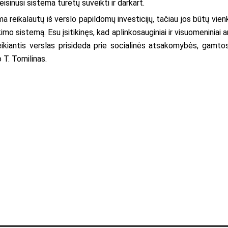
isinusi sistema turėtų suveikti ir darkart.
reikalautų iš verslo papildomų investicijų, tačiau jos būtų vienka
kimo sistemą. Esu įsitikinęs, kad aplinkosauginiai ir visuomeniniai 
veikiantis verslas prisideda prie socialinės atsakomybės, gamtos
 T. Tomilinas.