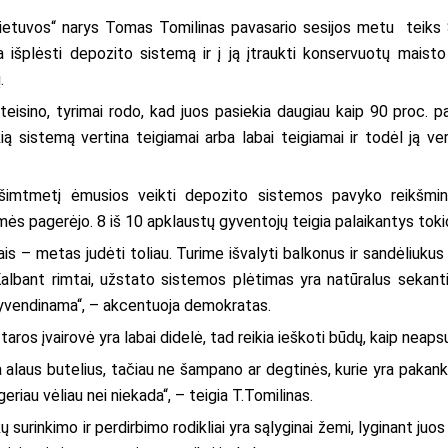
ietuvos“ narys Tomas Tomilinas pavasario sesijos metu
teiks
išplėsti depozito sistemą ir į ją įtraukti konservuotų maisto 
.
teisino, tyrimai rodo, kad juos pasiekia daugiau kaip 90 proc. 
ią sistemą vertina teigiamai arba labai teigiamai ir todėl ją v
imtmetį ėmusios veikti depozito sistemos pavyko reikšmin
mės pagerėjo. 8 iš 10 apklaustų gyventojų teigia palaikantys tok
is – metas judėti toliau. Turime išvalyti balkonus ir sandėliukus
Kalbant rimtai, užstato sistemos plėtimas yra natūralus sekantis
įgyvendinama“, – akcentuoja demokratas.
taros įvairovė yra labai didelė, tad reikia ieškoti būdų, kaip neap
 alaus butelius, tačiau ne šampano ar degtinės, kurie yra pakanka
geriau vėliau nei niekada“, – teigia T.Tomilinas.
ų surinkimo ir perdirbimo rodikliai yra sąlyginai žemi, lyginant j