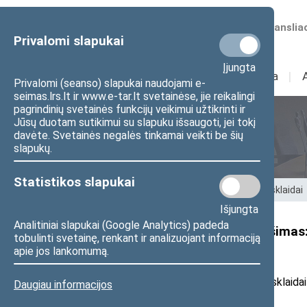
Numatomos transliac
Privalomi slapukai
Įjungta
Sudėtis
I
Veikla
I
Privalomi (seanso) slapukai naudojami e-
seimas.lrs.lt ir www.e-tar.lt svetainėse, jie reikalingi
pagrindinių svetainės funkcijų veikimui užtikrinti ir
Jūsų duotam sutikimui su slapuku išsaugoti, jei tokį
Seimo nariai
davėte. Svetainės negalės tinkamai veikti be šių
slapukų.
Statistikos slapukai
Pradžia
>
Seimo nariai
>
Pranešimai žiniasklaidai
Išjungta
Analitiniai slapukai (Google Analytics) padeda
Seimo nario T. Tomilino pranešimas:
tobulinti svetainę, renkant ir analizuojant informaciją
tuščių butelių“
apie jos lankomumą.
20
26
m. vasario 18 d. pranešimas žiniasklaida
Daugiau informacijos