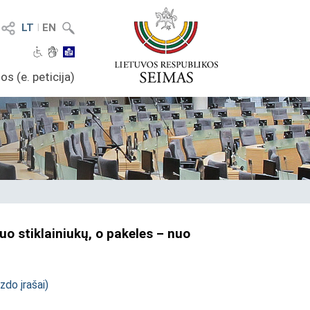
LT
I
EN
os (e. peticija)
o stiklainiukų, o pakeles – nuo
izdo įrašai
)