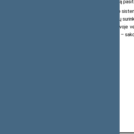
būtent todėl daroma prielaida, jog kartą pasite
„Suprantu, jog plečiama užstato sistema 
ir išplečiant jau egzistuojančią pakuočių surin
Kaip jau ne kartą teko įsitikinti, Lietuvoje 
atneša naudą ir pasitenkinimą visiems“, – sako
Daugiau informacijos:
Dalia Sakalauskaitė-Babravičė
Tel. 0 676 02794
El. p.
dalia.sakalauskaite@lrs.lt