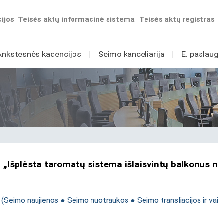
ijos
Teisės aktų informacinė sistema
Teisės aktų registras
Ankstesnės kadencijos
I
Seimo kanceliarija
I
E. paslaug
 „Išplėsta taromatų sistema išlaisvintų balkonus nu
i
(
Seimo naujienos
●
Seimo nuotraukos
●
Seimo transliacijos ir va