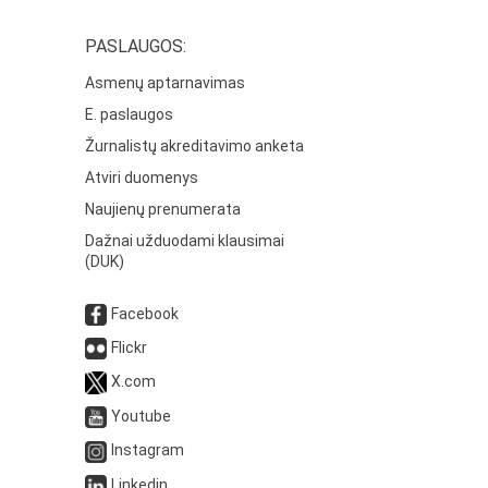
PASLAUGOS:
Asmenų aptarnavimas
E. paslaugos
Žurnalistų akreditavimo anketa
Atviri duomenys
Naujienų prenumerata
Dažnai užduodami klausimai
(DUK)
Facebook
Flickr
X.com
Youtube
Instagram
Linkedin