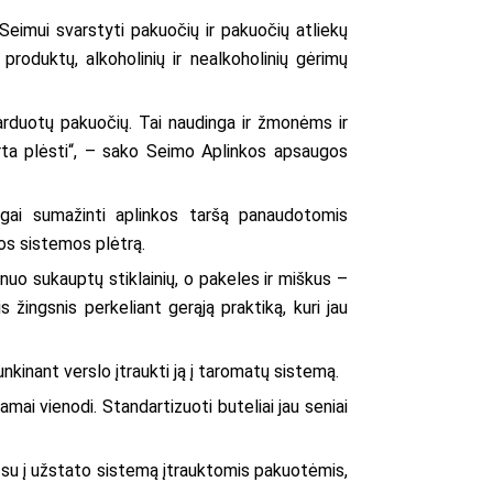
 Seimui svarstyti pakuočių ir pakuočių atliekų
produktų, alkoholinių ir nealkoholinių gėrimų
parduotų pakuočių. Tai naudinga ir žmonėms ir
erta plėsti“, – sako Seimo Aplinkos apsaugos
gai sumažinti aplinkos taršą panaudotomis
ios sistemos plėtrą.
 nuo sukauptų stiklainių, o pakeles ir miškus –
 žingsnis perkeliant gerąją praktiką, kuri jau
sunkinant verslo įtraukti ją į taromatų sistemą.
mai vienodi. Standartizuoti buteliai jau seniai
uos su į užstato sistemą įtrauktomis pakuotėmis,