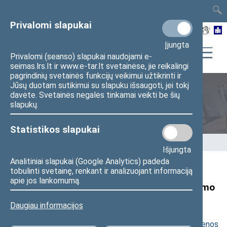
TAIS
TAR
LT
I
EN
Privalomi slapukai
Įjungta
Privalomi (seanso) slapukai naudojami e-
seimas.lrs.lt ir www.e-tar.lt svetainėse, jie reikalingi
pagrindinių svetainės funkcijų veikimui užtikrinti ir
Jūsų duotam sutikimui su slapuku išsaugoti, jei tokį
davėte. Svetainės negalės tinkamai veikti be šių
Seimo nariai
slapukų.
Statistikos slapukai
Pradžia
>
Seimo nariai
>
Pranešimai žiniasklaidai
Išjungta
Analitiniai slapukai (Google Analytics) padeda
tobulinti svetainę, renkant ir analizuojant informaciją
Seimo narės G. Balčytytės pranešimas:
apie jos lankomumą.
parlamentarė siūlo keisti vaiko išmokų skyrimo
tvarką: tėvams nebereikėtų teikti prašymų
Daugiau informacijos
20
26
m.
kovo 17
d. pranešimas žiniasklaidai
(
Seimo naujienos